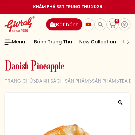
KHÁM PHÁ BST TRUNG THU 2026
0
Đặt bánh
Menu
Bánh Trung Thu
New Collection
Bán
D
a
n
i
s
h
P
i
n
e
a
p
p
l
e
TRANG CHỦ
DANH SÁCH SẢN PHẨM
SẢN PHẨM
TEA B