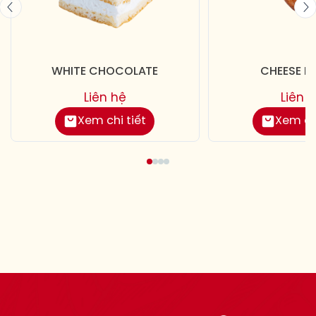
WHITE CHOCOLATE
CHEESE D
Liên hệ
Liên 
Xem chi tiết
Xem chi