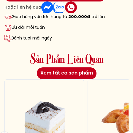
Hoặc liên hệ qua
Giao hàng với đơn hàng từ
200.000đ
trở lên
Ưu đãi mỗi tuần
Bánh tươi mỗi ngày
S
ả
n
P
h
ẩ
m
L
i
ê
n
Q
u
a
n
Xem tất cả sản phẩm