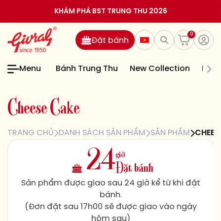
KHÁM PHÁ BST TRUNG THU 2026
0
Đặt bánh
Menu
Bánh Trung Thu
New Collection
Bán
C
h
e
e
s
e
C
a
k
e
TRANG CHỦ
DANH SÁCH SẢN PHẨM
SẢN PHẨM
CHEES
giờ
24
Đặt bánh
Sản phẩm được giao sau 24 giờ kể từ khi đặt
bánh.
(Đơn đặt sau 17h00 sẽ được giao vào ngày
hôm sau)