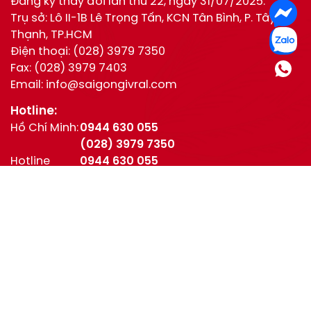
Đăng ký thay đổi lần thứ 22, ngày 31/07/2025.
Trụ sở: Lô II-1B Lê Trọng Tấn, KCN Tân Bình, P. Tây
Thạnh, TP.HCM
Điện thoại:
(028) 3979 7350
Fax:
(028) 3979 7403
Email:
info@saigongivral.com
Hotline:
Hồ Chí Minh:
0944 630 055
(028) 3979 7350
Hotline
0944 630 055
Trung Thu:
0916 276 200
CSKH:
0906 990 898
Kết nối với chúng tôi