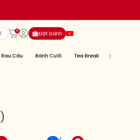
0
Đặt bánh
Rau Câu
Bánh Cưới
Tea Break
Bánh Nướn
)