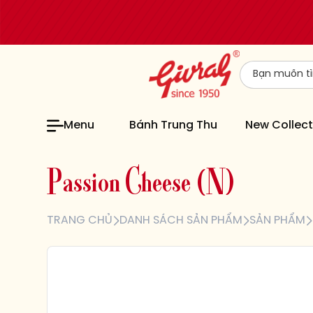
Menu
Bánh Trung Thu
New Collect
P
a
s
s
i
o
n
C
h
e
e
s
e
(
N
)
TRANG CHỦ
DANH SÁCH SẢN PHẨM
SẢN PHẨM