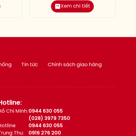
Xem chi tiết
thống
Tin tức
Chính sách giao hàng
Hotline:
Hồ Chí Minh:
0944 630 055
(028) 3979 7350
Hotline
0944 630 055
Trung Thu:
0916 276 200