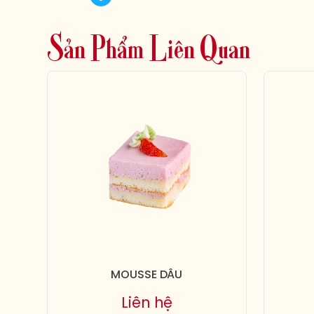
S
ả
n
P
h
ẩ
m
L
i
ê
n
Q
u
a
n
MOUSSE DÂU
Liên hệ