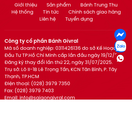
Giới thiệu
Sản phẩm
Bánh Trung Thu
Hệ thống
Tin tức
Chính sách giao hàng
Liên hệ
Tuyển dụng
Công ty cổ phần Bánh Givral
Mã số doanh nghiệp: 0311426136 do sở Kế Hoạch và
Đầu Tư TP.Hồ Chí Minh cấp lần đầu ngày 19/12/2011.
Đăng ký thay đổi lần thứ 22, ngày 31/07/2025.
Trụ sở: Lô II-1B Lê Trọng Tấn, KCN Tân Bình, P. Tây
Thạnh, TP.HCM
Điện thoại:
(028) 3979 7350
Fax:
(028) 3979 7403
Email:
info@saigongivral.com
Hotline:
Hồ Chí Minh:
0944 630 055
(028) 3979 7350
Hotline
0944 630 055