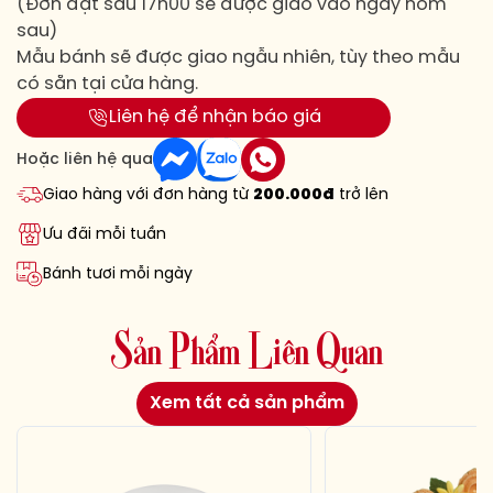
(Đơn đặt sau 17h00 sẽ được giao vào ngày hôm
sau)
Mẫu bánh sẽ được giao ngẫu nhiên, tùy theo mẫu
có sẵn tại cửa hàng.
Liên hệ để nhận báo giá
Hoặc liên hệ qua
Giao hàng với đơn hàng từ
200.000đ
trở lên
Ưu đãi mỗi tuần
Bánh tươi mỗi ngày
S
ả
n
P
h
ẩ
m
L
i
ê
n
Q
u
a
n
Xem tất cả sản phẩm