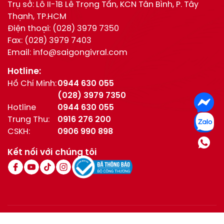
Trụ sở: Lô II-1B Lê Trọng Tấn, KCN Tân Bình, P. Tây
Thạnh, TP.HCM
Điện thoại:
(028) 3979 7350
Fax:
(028) 3979 7403
Email:
info@saigongivral.com
Hotline:
Hồ Chí Minh:
0944 630 055
(028) 3979 7350
Hotline
0944 630 055
Trung Thu:
0916 276 200
CSKH:
0906 990 898
Kết nối với chúng tôi
© All Right Reserved / Bản quyền thuộc về Givral