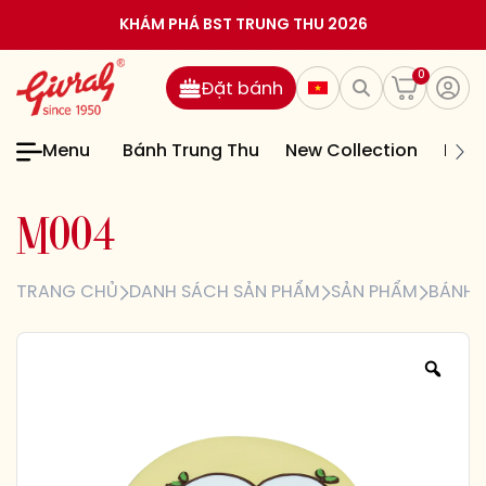
KHÁM PHÁ BST TRUNG THU 2026
0
Đặt bánh
Menu
Bánh Trung Thu
New Collection
Bán
M
0
0
4
TRANG CHỦ
DANH SÁCH SẢN PHẨM
SẢN PHẨM
BÁNH 