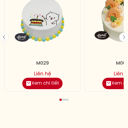
M029
M00
Liên hệ
Liên 
Xem chi tiết
Xem chi