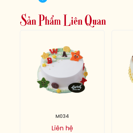
S
ả
n
P
h
ẩ
m
L
i
ê
n
Q
u
a
n
M034
Liên hệ