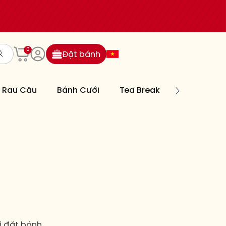
0
Đặt bánh
Rau Câu
Bánh Cưới
Tea Break
Bánh Nướn
i đặt bánh.