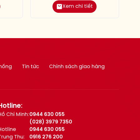
Xem chi tiết
thống
Tin tức
Chính sách giao hàng
Hotline:
Hồ Chí Minh:
0944 630 055
(028) 3979 7350
Hotline
0944 630 055
Trung Thu:
0916 276 200