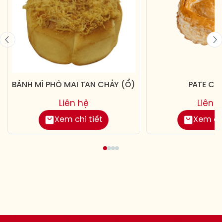
BÁNH MÌ PHÔ MAI TAN CHẢY (Ổ)
PATE CH
Liên hệ
Liên 
Xem chi tiết
Xem chi