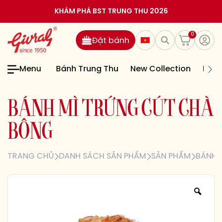
KHÁM PHÁ BST TRUNG THU 2026
0
Đặt bánh
Menu
Bánh Trung Thu
New Collection
Bán
B
Á
N
H
M
Ì
T
R
Ứ
N
G
C
Ú
T
C
H
À
B
Ô
N
G
TRANG CHỦ
DANH SÁCH SẢN PHẨM
SẢN PHẨM
BÁNH 