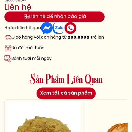
SKU:
3804
Liên hệ
Liên hệ để nhận báo giá
Hoặc liên hệ qua
Giao hàng với đơn hàng từ
200.000đ
trở lên
Ưu đãi mỗi tuần
Bánh tươi mỗi ngày
S
ả
n
P
h
ẩ
m
L
i
ê
n
Q
u
a
n
Xem tất cả sản phẩm