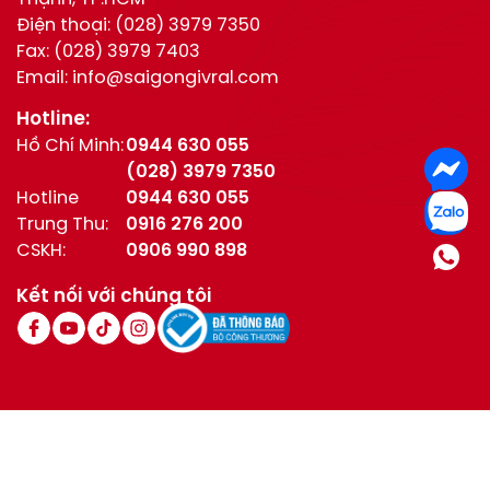
Điện thoại:
(028) 3979 7350
Fax:
(028) 3979 7403
Email:
info@saigongivral.com
Hotline:
Hồ Chí Minh:
0944 630 055
(028) 3979 7350
Hotline
0944 630 055
Trung Thu:
0916 276 200
CSKH:
0906 990 898
Kết nối với chúng tôi
© All Right Reserved / Bản quyền thuộc về Givral
Bảo mật thông tin
Điều khoản sử dụng
Xem bản đồ