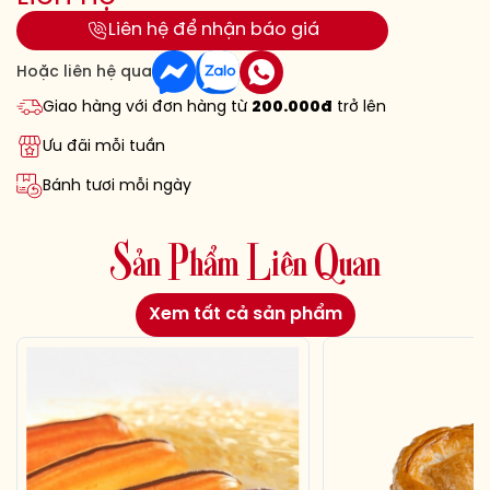
Liên hệ để nhận báo giá
Hoặc liên hệ qua
Giao hàng với đơn hàng từ
200.000đ
trở lên
Ưu đãi mỗi tuần
Bánh tươi mỗi ngày
S
ả
n
P
h
ẩ
m
L
i
ê
n
Q
u
a
n
Xem tất cả sản phẩm