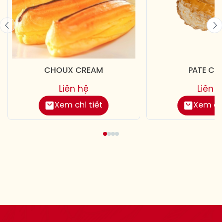
CHOUX CREAM
PATE CH
Liên hệ
Liên 
Xem chi tiết
Xem chi