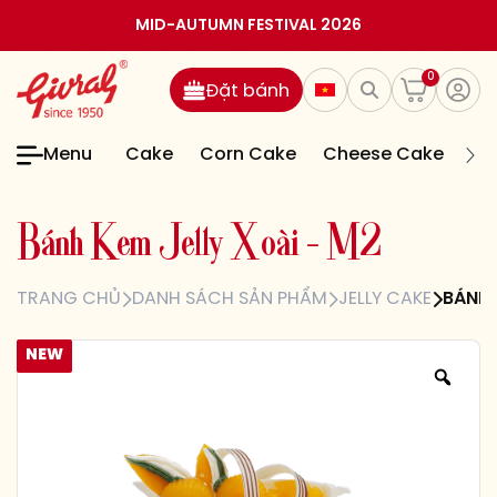
MID-AUTUMN FESTIVAL 2026
0
Đặt bánh
Menu
Cake
Corn Cake
Cheese Cake
Jel
B
á
n
h
K
e
m
J
e
l
l
y
X
o
à
i
–
M
2
TRANG CHỦ
DANH SÁCH SẢN PHẨM
JELLY CAKE
BÁNH 
NEW