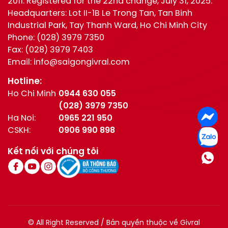
2011. Registered for the 22nd change, July 31, 2025.
Headquarters: Lot II-1B Le Trong Tan, Tan Binh
Industrial Park, Tay Thanh Ward, Ho Chi Minh City
Phone:
(028) 3979 7350
Fax:
(028) 3979 7403
Email:
info@saigongivral.com
Hotline:
Ho Chi Minh
0944 630 055
(028) 3979 7350
Ha Noi:
0965 221 950
CSKH:
0906 990 898
Kết nối với chúng tôi
© All Right Reserved / Bản quyền thuộc về Givral