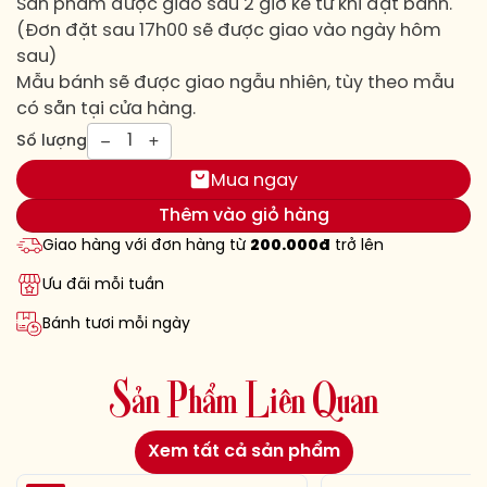
Sản phẩm được giao sau 2 giờ kể từ khi đặt bánh.
(Đơn đặt sau 17h00 sẽ được giao vào ngày hôm
sau)
Mẫu bánh sẽ được giao ngẫu nhiên, tùy theo mẫu
có sẵn tại cửa hàng.
1
Số lượng
Mua ngay
Thêm vào giỏ hàng
Giao hàng với đơn hàng từ
200.000đ
trở lên
Ưu đãi mỗi tuần
Bánh tươi mỗi ngày
S
ả
n
P
h
ẩ
m
L
i
ê
n
Q
u
a
n
Xem tất cả sản phẩm