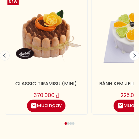
NEW
CLASSIC TIRAMISU (MINI)
BÁNH KEM JELLY
370.000
₫
225.0
Mua ngay
Mua 