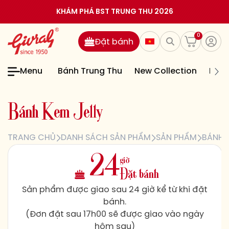
KHÁM PHÁ BST TRUNG THU 2026
0
Đặt bánh
Menu
Bánh Trung Thu
New Collection
Bán
B
á
n
h
K
e
m
J
e
l
l
y
TRANG CHỦ
DANH SÁCH SẢN PHẨM
SẢN PHẨM
BÁNH 
giờ
24
Đặt bánh
Sản phẩm được giao sau 24 giờ kể từ khi đặt
bánh.
(Đơn đặt sau 17h00 sẽ được giao vào ngày
hôm sau)