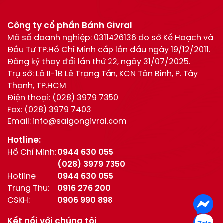
Công ty cổ phần Bánh Givral
Mã số doanh nghiệp: 0311426136 do sở Kế Hoạch và
Đầu Tư TP.Hồ Chí Minh cấp lần đầu ngày 19/12/2011.
Đăng ký thay đổi lần thứ 22, ngày 31/07/2025.
Trụ sở: Lô II-1B Lê Trọng Tấn, KCN Tân Bình, P. Tây
Thạnh, TP.HCM
Điện thoại:
(028) 3979 7350
Fax:
(028) 3979 7403
Email:
info@saigongivral.com
Hotline:
Hồ Chí Minh:
0944 630 055
(028) 3979 7350
Hotline
0944 630 055
Trung Thu:
0916 276 200
CSKH:
0906 990 898
Kết nối với chúng tôi