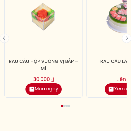
RAU CÂU HỘP VUÔNG VỊ BẮP –
RAU CÂU LÁ 
M1
30.000
₫
Liên 
Mua ngay
Xem chi