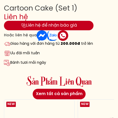
Cartoon Cake (Set 1)
Liên hệ
Liên hệ để nhận báo giá
Hoặc liên hệ qua
Giao hàng với đơn hàng từ
200.000đ
trở lên
Ưu đãi mỗi tuần
Bánh tươi mỗi ngày
S
ả
n
P
h
ẩ
m
L
i
ê
n
Q
u
a
n
Xem tất cả sản phẩm
NEW
NEW