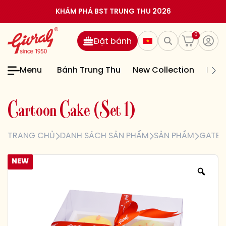
KHÁM PHÁ BST TRUNG THU 2026
0
Đặt bánh
Menu
Bánh Trung Thu
New Collection
Bán
C
a
r
t
o
o
n
C
a
k
e
(
S
e
t
1
)
TRANG CHỦ
DANH SÁCH SẢN PHẨM
SẢN PHẨM
GATEA
NEW