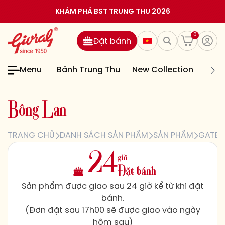
KHÁM PHÁ BST TRUNG THU 2026
0
Đặt bánh
Menu
Bánh Trung Thu
New Collection
Bán
B
ô
n
g
L
a
n
TRANG CHỦ
DANH SÁCH SẢN PHẨM
SẢN PHẨM
GATEA
giờ
24
Đặt bánh
Sản phẩm được giao sau 24 giờ kể từ khi đặt
bánh.
(Đơn đặt sau 17h00 sẽ được giao vào ngày
hôm sau)