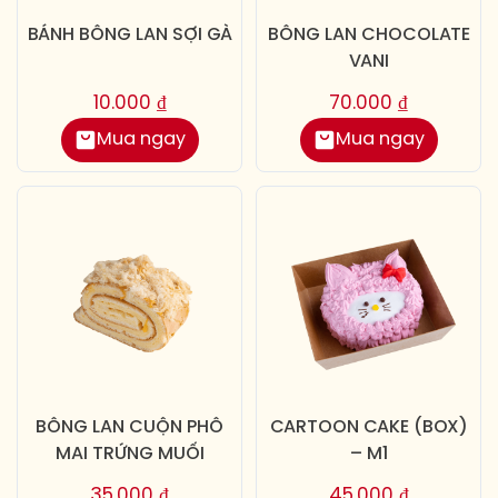
BÁNH BÔNG LAN SỢI GÀ
BÔNG LAN CHOCOLATE
VANI
10.000
₫
70.000
₫
Mua ngay
Mua ngay
BÔNG LAN CUỘN PHÔ
CARTOON CAKE (BOX)
MAI TRỨNG MUỐI
– M1
35.000
₫
45.000
₫