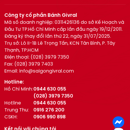
Công ty cổ phần Bánh Givral
Mã số doanh nghiệp: 0311426136 do sở Kế Hoạch và
Đầu Tư TP.Hồ Chí Minh cấp lần đầu ngày 19/12/2011.
Đăng ký thay đổi lần thứ 22, ngày 31/07/2025.
Trụ sở: Lô II-1B Lê Trọng Tấn, KCN Tân Bình, P. Tây
Thạnh, TP.HCM
Điện thoại:
(028) 3979 7350
Fax:
(028) 3979 7403
Email:
info@saigongivral.com
Hotline:
Hồ Chí Minh:
0944 630 055
(028) 3979 7350
Hotline
0944 630 055
Trung Thu:
0916 276 200
CSKH:
0906 990 898
Kết nối với chúng tôi