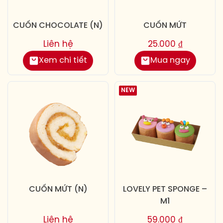
CUỐN CHOCOLATE (N)
CUỐN MỨT
Liên hệ
25.000
₫
Xem chi tiết
Mua ngay
NEW
CUỐN MỨT (N)
LOVELY PET SPONGE –
M1
Liên hệ
59.000
₫