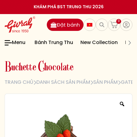
KHÁM PHÁ BST TRUNG THU 2026
0
Đặt bánh
Menu
Bánh Trung Thu
New Collection
Bán
B
u
c
h
e
t
t
e
C
h
o
c
o
l
a
t
e
TRANG CHỦ
DANH SÁCH SẢN PHẨM
SẢN PHẨM
GATEA