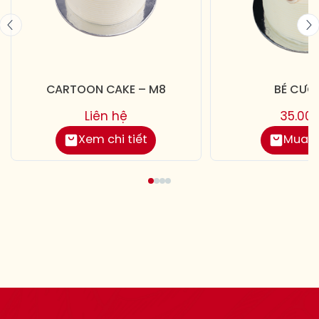
CARTOON CAKE – M8
BÉ CƯỜI
Liên hệ
35.00
Xem chi tiết
Mua 