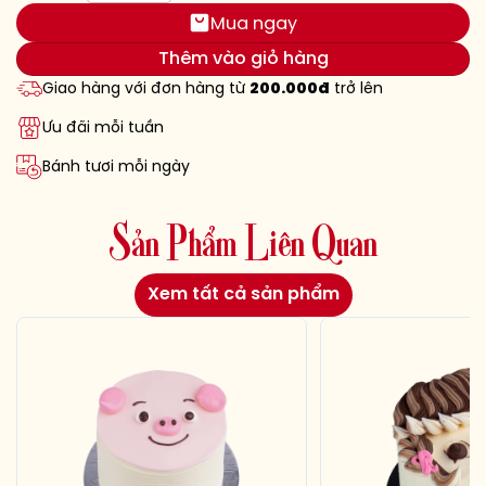
Mua ngay
Thêm vào giỏ hàng
Giao hàng với đơn hàng từ
200.000đ
trở lên
Ưu đãi mỗi tuần
Bánh tươi mỗi ngày
S
ả
n
P
h
ẩ
m
L
i
ê
n
Q
u
a
n
Xem tất cả sản phẩm