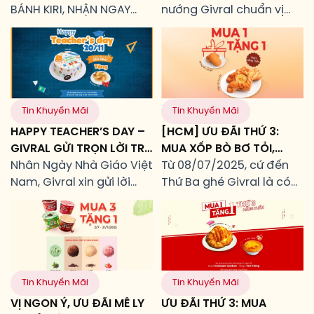
BÁNH KIRI, NHẬN NGAY
nướng Givral chuẩn vị
QUÀ TẶNG PHÔ MAI KIRI
Pháp với ưu đãi giảm
30% từ 19h mỗi ngày, áp
dụng khi mua trực tiếp
tại cửa hàng.
Tin Khuyến Mãi
Tin Khuyến Mãi
HAPPY TEACHER’S DAY –
[HCM] ƯU ĐÃI THỨ 3:
GIVRAL GỬI TRỌN LỜI TRI
MUA XỐP BÒ BƠ TỎI,
ÂN 20/11
Nhân Ngày Nhà Giáo Việt
TẶNG BÔNG LAN SỢI GÀ
Từ 08/07/2025, cứ đến
Nam, Givral xin gửi lời
Thứ Ba ghé Givral là có
cảm ơn sâu sắc đến
quà xịn: Mua Xốp Bò Bơ
những thầy cô đã dìu
Tỏi – nhận ngay Bông
dắt, truyền cảm hứng và
Lan Sợi Gà ăn kèm siêu
đồng hành cùng biết
ngon! Thông tin chi tiết
bao thế hệ học sinh trên
chương trình: Về bộ đôi
hành trình trưởng
bánh ngon nhà Givral:
Tin Khuyến Mãi
Tin Khuyến Mãi
thành.Những chiếc bánh
Điều kiện áp dụng: Để
VỊ NGON Ý, ƯU ĐÃI MÊ LY
ƯU ĐÃI THỨ 3: MUA