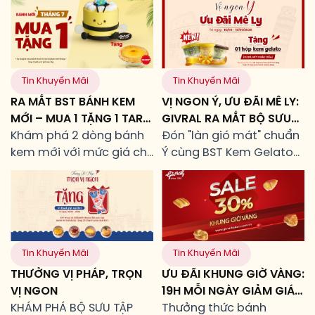
Tin Khuyến Mãi
Tin Khuyến Mãi
RA MẮT BST BÁNH KEM
VỊ NGON Ý, ƯU ĐÃI MÊ LY:
MỚI – MUA 1 TẶNG 1 TART
GIVRAL RA MẮT BỘ SƯU
PHÔ MAI
Khám phá 2 dòng bánh
TẬP KEM GELATO MỚI
Đón "làn gió mát" chuẩn
kem mới với mức giá chỉ
ĐẬM CHẤT NHIỆT ĐỚI
Ý cùng BST Kem Gelato
từ 170.000đ, cùng ưu đãi
Mới từ Givral! Thưởng
Mua 1 tặng 1 Tart Phô
thức hương vị trái cây
Mai.
nguyên bản và nhận
ngay ưu đãi ĐẶC QUYỀN:
Tặng 1 kem Gelato miễn
phí!
Tin Khuyến Mãi
Tin Khuyến Mãi
THƯỞNG VỊ PHÁP, TRỌN
ƯU ĐÃI KHUNG GIỜ VÀNG:
VỊ NGON
19H MỖI NGÀY GIẢM GIÁ
KHÁM PHÁ BỘ SƯU TẬP
30%
Thưởng thức bánh