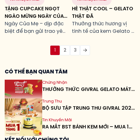
cùng nhau sẻ chia những
hàng sẽ được tặng kèm
TẶNG CUPCAKE NGỌT
HÈ THẬT COOL – GELATO
khoảnh khắc hạnh phúc.
một bánh Croissant
NGÀO MỪNG NGÀY CỦA
THẬT ĐÃ
Và còn gì tuyệt […]
Fromage thơm ngon.
MẸ
Ngày Của Mẹ – dịp đặc
Thưởng thức hương vị
biệt để bạn gửi trao yêu
tinh tế của kem Gelato Ý
thương và tri ân. Givral
chính hiệu với ưu đãi
xin gửi đến bạn ưu đãi
không thể bỏ lỡ! Chương
1
2
3
ngọt ngào để cùng tôn
trình khuyến mãi đặc
vinh những người mẹ
biệt "MUA 1 TẶNG 1" dành
tuyệt vời. Ưu Đãi Dành
cho tất cả khách hàng
CÓ THỂ BẠN QUAN TÂM
Riêng Cho Ngày Của Mẹ
yêu thích kem Gelato.
Chứng Nhận
Thời gian áp dụng: Đặt
THƯỞNG THỨC GIVRAL GELATO MÁT
bánh (online hoặc trực
LẠNH – MUA LÀ TẶNG!
tiếp cửa hàng) từ […]
Trung Thu
BỘ SƯU TẬP TRUNG THU GIVRAL 2026
– DẤU ẤN CỦA NHỮNG MỐI TÂM GIAO
Tin Khuyến Mãi
RA MẮT BST BÁNH KEM MỚI – MUA 1
TẶNG 1 TART PHÔ MAI