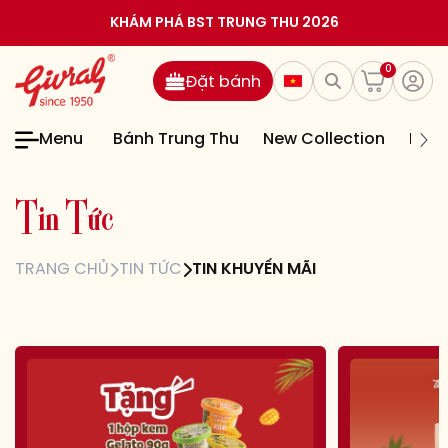
KHÁM PHÁ BST TRUNG THU 2026
0
Đặt bánh
Menu
Bánh Trung Thu
New Collection
Bán
T
i
n
T
ứ
c
TRANG CHỦ
TIN TỨC
TIN KHUYẾN MÃI