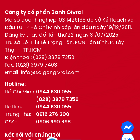
Công ty cổ phần Bánh Givral
Mã số doanh nghiệp: 0311426136 do sở Kế Hoạch và
Đầu Tư TP.Hồ Chí Minh cấp lần đầu ngày 19/12/2011.
Đăng ký thay đổi lần thứ 22, ngày 31/07/2025.
Trụ sở: Lô II-1B Lê Trọng Tấn, KCN Tân Bình, P. Tây
Thạnh, TP.HCM
Điện thoại:
(028) 3979 7350
Fax:
(028) 3979 7403
Email:
info@saigongivral.com
Hotline:
Hồ Chí Minh:
0944 630 055
(028) 3979 7350
Hotline
0944 630 055
Trung Thu:
0916 276 200
CSKH:
0906 990 898
Kết nối với chúng tôi