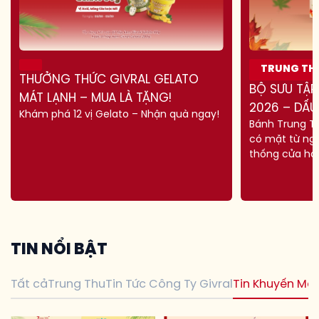
TRUNG TH
THƯỞNG THỨC GIVRAL GELATO
BỘ SƯU TẬP
MÁT LẠNH – MUA LÀ TẶNG!
2026 – DẤU
Khám phá 12 vị Gelato – Nhận quà ngay!
Bánh Trung Th
TÂM GIAO
có mặt từ ngà
thống cửa hàn
T
I
N
N
Ổ
I
B
Ậ
T
Tất cả
Trung Thu
Tin Tức Công Ty Givral
Tin Khuyến Mãi