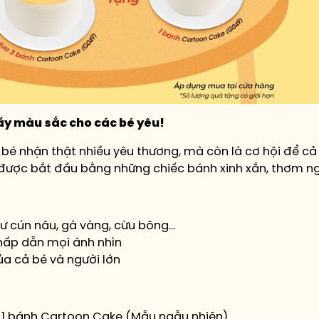
ầy màu sắc cho các bé yêu!
c bé nhận thật nhiều yêu thương, mà còn là cơ hội để c
y được bắt đầu bằng những chiếc bánh xinh xắn, thơm n
ư cún nâu, gà vàng, cừu bông…
 hấp dẫn mọi ánh nhìn
ủa cả bé và người lớn
 1 bánh Cartoon Cake (Mẫu ngẫu nhiên)