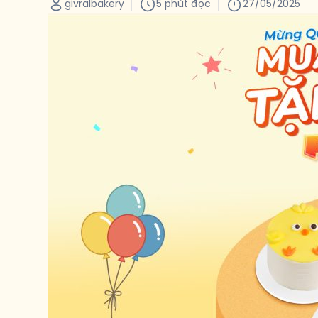
givralbakery
5 phút đọc
27/05/2025