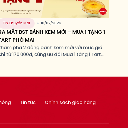
Tin Khuyến Mãi
10/07/2026
RA MẮT BST BÁNH KEM MỚI – MUA 1 TẶNG 1
TART PHÔ MAI
Khám phá 2 dòng bánh kem mới với mức giá
chỉ từ 170.000đ, cùng ưu đãi Mua 1 tặng 1 Tart
Phô Mai.
thống
Tin tức
Chính sách giao hàng