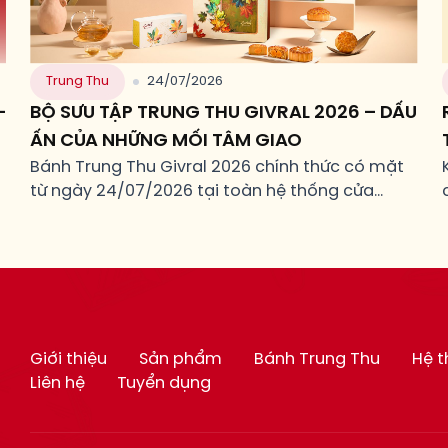
Trung Thu
24/07/2026
–
BỘ SƯU TẬP TRUNG THU GIVRAL 2026 – DẤU
ẤN CỦA NHỮNG MỐI TÂM GIAO
Bánh Trung Thu Givral 2026 chính thức có mặt
từ ngày 24/07/2026 tại toàn hệ thống cửa
hàng Givral.
Giới thiệu
Sản phẩm
Bánh Trung Thu
Hệ 
Liên hệ
Tuyển dụng