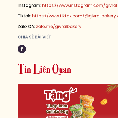
Instagram:
https://www.instagram.com/givra
Tiktok:
https://www.tiktok.com/@givral.bakery.
Zalo OA:
zalo.me/givralbakery
CHIA SẺ BÀI VIẾT
T
i
n
L
i
ê
n
Q
u
a
n