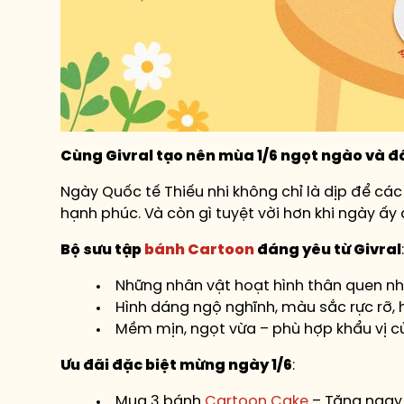
Cùng Givral tạo nên mùa 1/6 ngọt ngào và đ
Ngày Quốc tế Thiếu nhi không chỉ là dịp để cá
hạnh phúc. Và còn gì tuyệt vời hơn khi ngày ấ
Bộ sưu tập
bánh Cartoon
đáng yêu từ Givral
:
Những nhân vật hoạt hình thân quen nh
Hình dáng ngộ nghĩnh, màu sắc rực rỡ,
Mềm mịn, ngọt vừa – phù hợp khẩu vị c
Ưu đãi đặc biệt mừng ngày 1/6
:
Mua 3 bánh
Cartoon Cake
– Tặng ngay