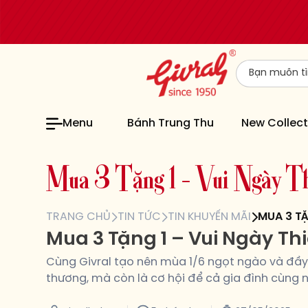
Menu
Bánh Trung Thu
New Collect
M
u
a
3
T
ặ
n
g
1
–
V
u
i
N
g
à
y
T
TRANG CHỦ
TIN TỨC
TIN KHUYẾN MÃI
MUA 3 TẶ
Mua 3 Tặng 1 – Vui Ngày Th
Cùng Givral tạo nên mùa 1/6 ngọt ngào và đầy 
thương, mà còn là cơ hội để cả gia đình cùng 