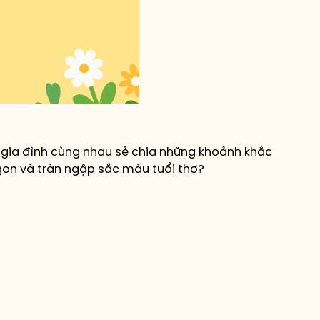
ả gia đình cùng nhau sẻ chia những khoảnh khắc
gon và tràn ngập sắc màu tuổi thơ?