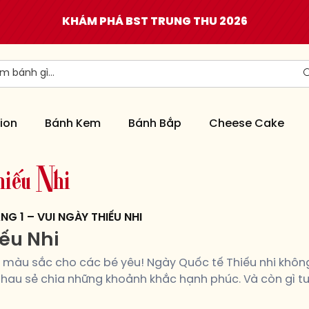
KHÁM PHÁ BST TRUNG THU 2026
ion
Bánh Kem
Bánh Bắp
Cheese Cake
h
i
ế
u
N
h
i
NG 1 – VUI NGÀY THIẾU NHI
iếu Nhi
màu sắc cho các bé yêu! Ngày Quốc tế Thiếu nhi không 
nhau sẻ chia những khoảnh khắc hạnh phúc. Và còn gì tu