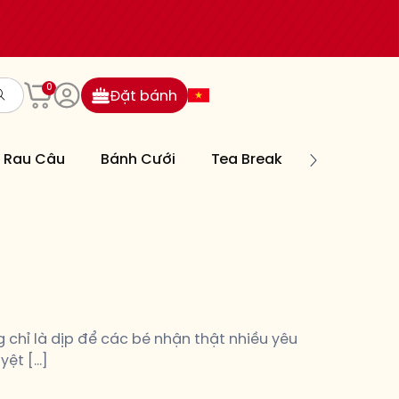
0
Đặt bánh
Rau Câu
Bánh Cưới
Tea Break
Bánh Nướn
chỉ là dịp để các bé nhận thật nhiều yêu
yệt […]