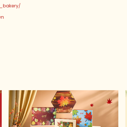
l_bakery/
vn