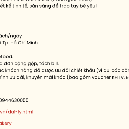
t kế tinh tế, sẵn sàng để trao tay bé yêu!
khách/ngày
 Tp. Hồ Chí Minh.
bfood.
 đơn cộng gộp, tách bill.
 khách hàng đã được ưu đãi chiết khấu (ví dụ: các công
ình ưu đãi, khuyến mãi khác (bao gồm voucher KHTV, E
 0944630055
.vn/dai-ly.html
akery