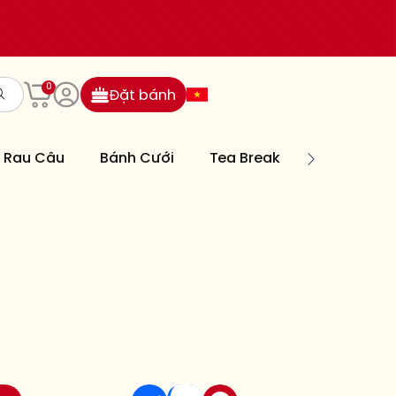
0
Đặt bánh
Rau Câu
Bánh Cưới
Tea Break
Bánh Nướn