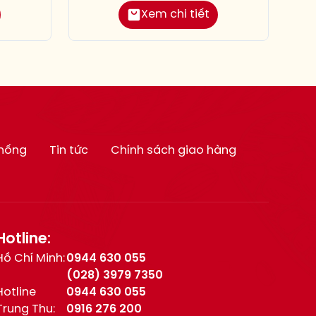
Xem chi tiết
thống
Tin tức
Chính sách giao hàng
Hotline:
Hồ Chí Minh:
0944 630 055
(028) 3979 7350
Hotline
0944 630 055
Trung Thu:
0916 276 200