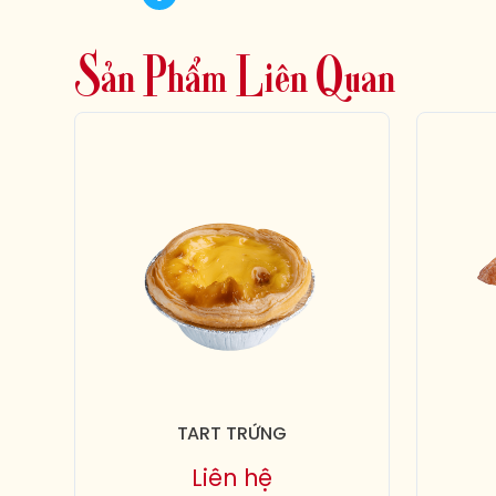
S
ả
n
P
h
ẩ
m
L
i
ê
n
Q
u
a
n
TART TRỨNG
Liên hệ