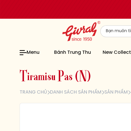
Menu
Bánh Trung Thu
New Collect
T
i
r
a
m
i
s
u
P
a
s
(
N
)
TRANG CHỦ
DANH SÁCH SẢN PHẨM
SẢN PHẨM