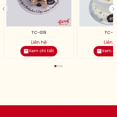
TC-019
TC-01
Liên hệ
Liên 
Xem chi tiết
Xem chi