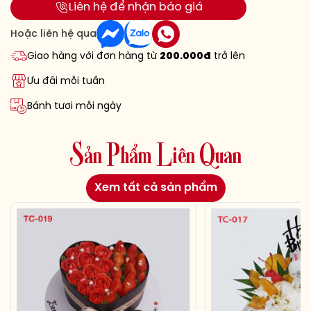
Liên hệ để nhận báo giá
Hoặc liên hệ qua
Giao hàng với đơn hàng từ
200.000đ
trở lên
Ưu đãi mỗi tuần
Bánh tươi mỗi ngày
S
ả
n
P
h
ẩ
m
L
i
ê
n
Q
u
a
n
Xem tất cả sản phẩm