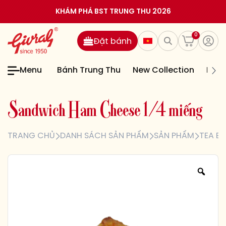
KHÁM PHÁ BST TRUNG THU 2026
0
Đặt bánh
Menu
Bánh Trung Thu
New Collection
Bán
S
a
n
d
w
i
c
h
H
a
m
C
h
e
e
s
e
1
/
4
m
i
ế
n
g
TRANG CHỦ
DANH SÁCH SẢN PHẨM
SẢN PHẨM
TEA B