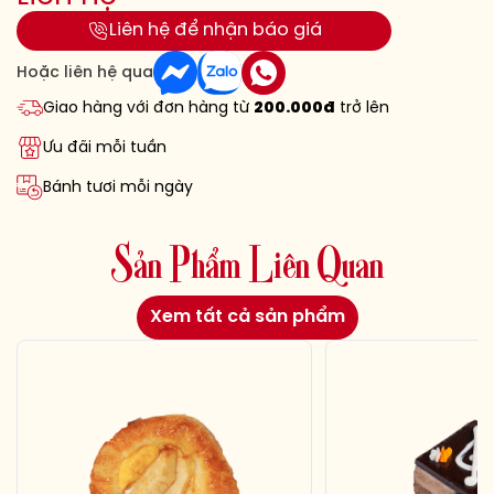
Liên hệ để nhận báo giá
Hoặc liên hệ qua
Giao hàng với đơn hàng từ
200.000đ
trở lên
Ưu đãi mỗi tuần
Bánh tươi mỗi ngày
S
ả
n
P
h
ẩ
m
L
i
ê
n
Q
u
a
n
Xem tất cả sản phẩm