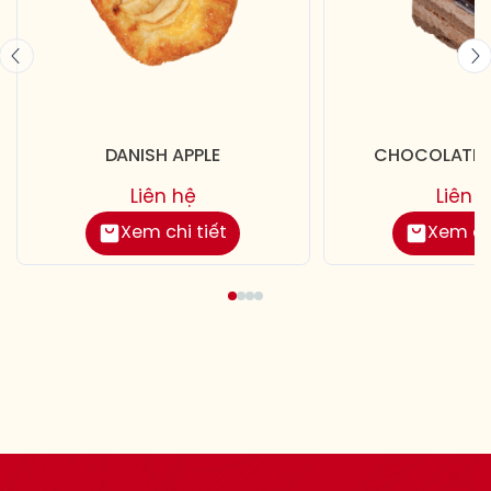
DANISH APPLE
CHOCOLATE C
Liên hệ
Liên 
Xem chi tiết
Xem chi