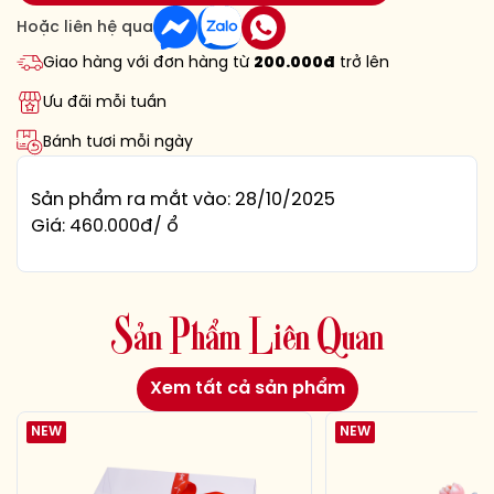
Hoặc liên hệ qua
Giao hàng với đơn hàng từ
200.000đ
trở lên
Ưu đãi mỗi tuần
Bánh tươi mỗi ngày
Sản phẩm ra mắt vào: 28/10/2025
Giá: 460.000đ/ ổ
S
ả
n
P
h
ẩ
m
L
i
ê
n
Q
u
a
n
Xem tất cả sản phẩm
NEW
NEW