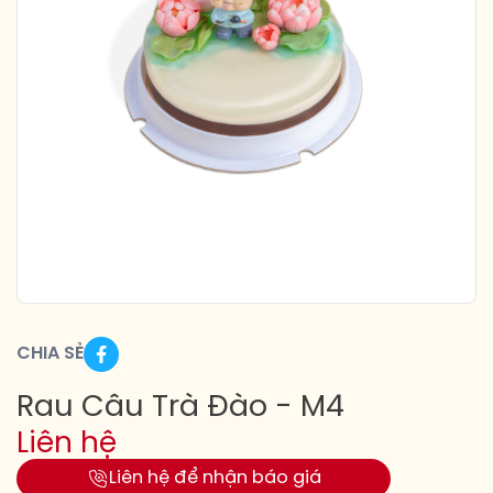
CHIA SẺ
Rau Câu Trà Đào - M4
Liên hệ
Liên hệ để nhận báo giá