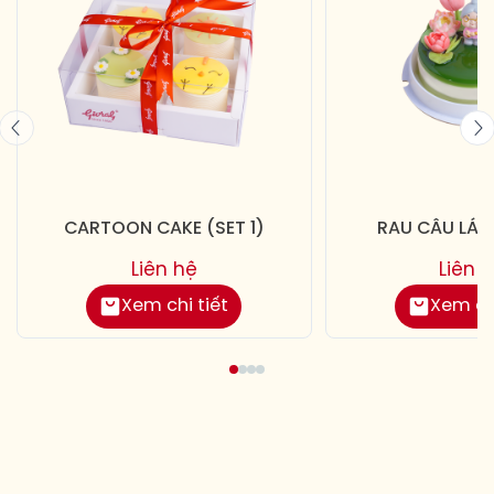
CARTOON CAKE (SET 1)
RAU CÂU LÁ 
Liên hệ
Liên 
Xem chi tiết
Xem chi