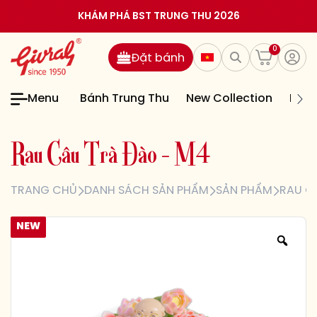
KHÁM PHÁ BST TRUNG THU 2026
0
Đặt bánh
Menu
Bánh Trung Thu
New Collection
Bán
R
a
u
C
â
u
T
r
à
Đ
à
o
–
M
4
TRANG CHỦ
DANH SÁCH SẢN PHẨM
SẢN PHẨM
RAU C
NEW