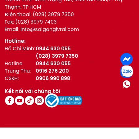
Thạnh, TP.HCM
Điện thoại:
(028) 3979 7350
Fax:
(028) 3979 7403
Email:
info@saigongivral.com
Hotline:
Hồ Chí Minh:
0944 630 055
(028) 3979 7350
Hotline
0944 630 055
Trung Thu:
0916 276 200
CSKH:
0906 990 898
Kết nối với chúng tôi
© All Right Reserved / Bản quyền thuộc về Givral