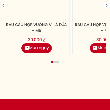
RAU CÂU HỘP VUÔNG VỊ LÁ DỨA
RAU CÂU HỘP VUÔ
– M5
– M1
30.000
₫
30.00
Mua ngay
Mua 