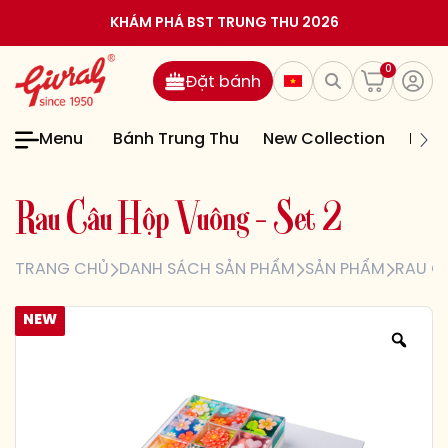
KHÁM PHÁ BST TRUNG THU 2026
0
Đặt bánh
Menu
Bánh Trung Thu
New Collection
Bán
R
a
u
C
â
u
H
ộ
p
V
u
ô
n
g
–
S
e
t
2
TRANG CHỦ
DANH SÁCH SẢN PHẨM
SẢN PHẨM
RAU C
NEW