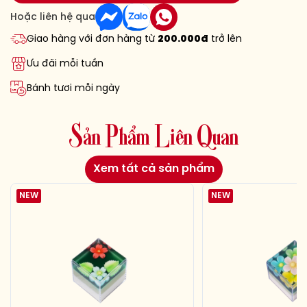
Hoặc liên hệ qua
Giao hàng với đơn hàng từ
200.000đ
trở lên
Ưu đãi mỗi tuần
Bánh tươi mỗi ngày
S
ả
n
P
h
ẩ
m
L
i
ê
n
Q
u
a
n
Xem tất cả sản phẩm
NEW
NEW