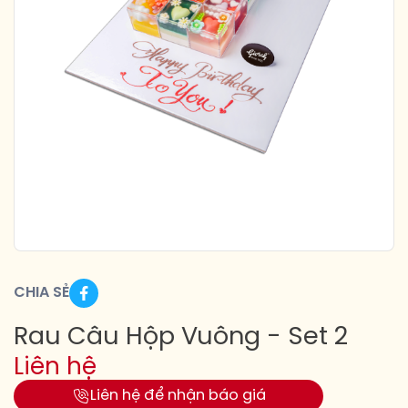
CHIA SẺ
Rau Câu Hộp Vuông - Set 2
Liên hệ
Liên hệ để nhận báo giá