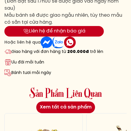
(Đơn đặt sau 17h00 sẽ được giao vào ngày hôm
sau)
Mẫu bánh sẽ được giao ngẫu nhiên, tùy theo mẫu
có sẵn tại cửa hàng.
Liên hệ để nhận báo giá
Hoặc liên hệ qua
Giao hàng với đơn hàng từ
200.000đ
trở lên
Ưu đãi mỗi tuần
Bánh tươi mỗi ngày
S
ả
n
P
h
ẩ
m
L
i
ê
n
Q
u
a
n
Xem tất cả sản phẩm