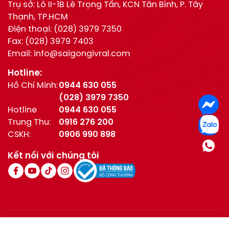
Trụ sở: Lô II-1B Lê Trọng Tấn, KCN Tân Bình, P. Tây
Thạnh, TP.HCM
Điện thoại:
(028) 3979 7350
Fax:
(028) 3979 7403
Email:
info@saigongivral.com
Hotline:
Hồ Chí Minh:
0944 630 055
(028) 3979 7350
Hotline
0944 630 055
Trung Thu:
0916 276 200
CSKH:
0906 990 898
Kết nối với chúng tôi
© All Right Reserved / Bản quyền thuộc về Givral