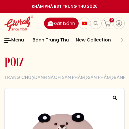
KHÁM PHÁ BST TRUNG THU 2026
0
Đặt bánh
Menu
Bánh Trung Thu
New Collection
Bán
P
0
1
7
TRANG CHỦ
DANH SÁCH SẢN PHẨM
SẢN PHẨM
BÁNH 