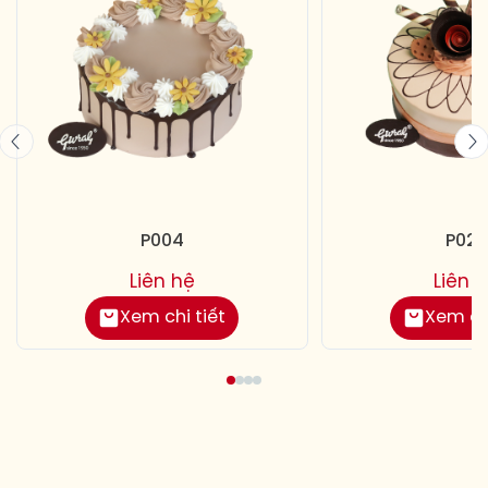
P004
P029
Liên hệ
Liên 
Xem chi tiết
Xem chi