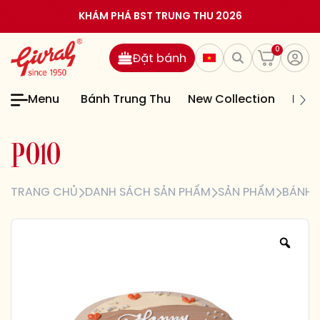
KHÁM PHÁ BST TRUNG THU 2026
0
Đặt bánh
Menu
Bánh Trung Thu
New Collection
Bán
P
0
1
0
TRANG CHỦ
DANH SÁCH SẢN PHẨM
SẢN PHẨM
BÁNH 