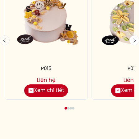
P015
P019
Liên hệ
Liên 
Xem chi tiết
Xem chi