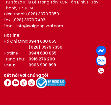
Trụ sở: Lô II-1B Lê Trọng Tấn, KCN Tân Bình, P. Tây
Thạnh, TP.HCM
Điện thoại:
(028) 3979 7350
Fax:
(028) 3979 7403
Email:
info@saigongivral.com
Hotline:
Hồ Chí Minh:
0944 630 055
(028) 3979 7350
Hotline
0944 630 055
Trung Thu:
0916 276 200
CSKH:
0906 990 898
Kết nối với chúng tôi
© All Right Reserved / Bản quyền thuộc về Givral