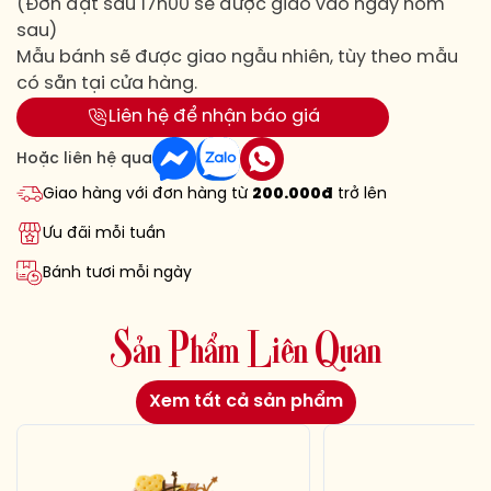
(Đơn đặt sau 17h00 sẽ được giao vào ngày hôm
sau)
Mẫu bánh sẽ được giao ngẫu nhiên, tùy theo mẫu
có sẵn tại cửa hàng.
Liên hệ để nhận báo giá
Hoặc liên hệ qua
Giao hàng với đơn hàng từ
200.000đ
trở lên
Ưu đãi mỗi tuần
Bánh tươi mỗi ngày
S
ả
n
P
h
ẩ
m
L
i
ê
n
Q
u
a
n
Xem tất cả sản phẩm