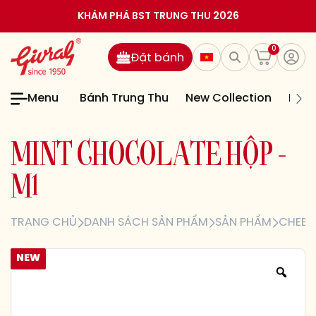
KHÁM PHÁ BST TRUNG THU 2026
0
Đặt bánh
Menu
Bánh Trung Thu
New Collection
Bán
M
I
N
T
C
H
O
C
O
L
A
T
E
H
Ộ
P
–
M
1
TRANG CHỦ
DANH SÁCH SẢN PHẨM
SẢN PHẨM
CHEES
NEW