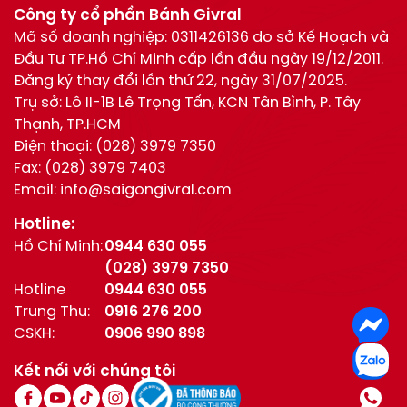
Công ty cổ phần Bánh Givral
Mã số doanh nghiệp: 0311426136 do sở Kế Hoạch và
Đầu Tư TP.Hồ Chí Minh cấp lần đầu ngày 19/12/2011.
Đăng ký thay đổi lần thứ 22, ngày 31/07/2025.
Trụ sở: Lô II-1B Lê Trọng Tấn, KCN Tân Bình, P. Tây
Thạnh, TP.HCM
Điện thoại:
(028) 3979 7350
Fax:
(028) 3979 7403
Email:
info@saigongivral.com
Hotline:
Hồ Chí Minh:
0944 630 055
(028) 3979 7350
Hotline
0944 630 055
Trung Thu:
0916 276 200
CSKH:
0906 990 898
Kết nối với chúng tôi