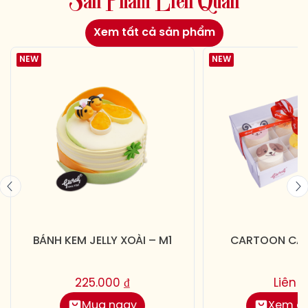
S
ả
n
P
h
ẩ
m
L
i
ê
n
Q
u
a
n
Xem tất cả sản phẩm
NEW
NEW
BÁNH KEM JELLY XOÀI – M1
CARTOON CAKE
225.000
₫
Liên 
Mua ngay
Xem chi