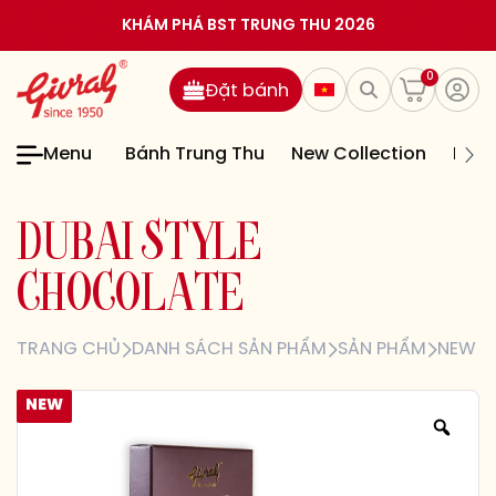
KHÁM PHÁ BST TRUNG THU 2026
0
Đặt bánh
Menu
Bánh Trung Thu
New Collection
Bán
D
U
B
A
I
S
T
Y
L
E
C
H
O
C
O
L
A
T
E
TRANG CHỦ
DANH SÁCH SẢN PHẨM
SẢN PHẨM
NEW C
NEW