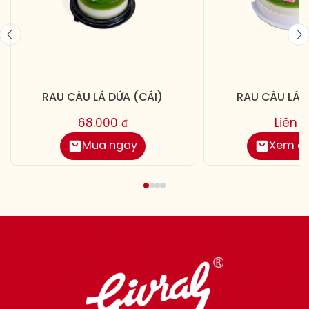
RAU CÂU LÁ DỨA (CÁI)
RAU CÂU LÁ 
68.000
₫
Liên 
Mua ngay
Xem chi