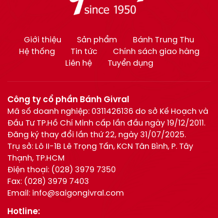
Giới thiệu
Sản phẩm
Bánh Trung Thu
Hệ thống
Tin tức
Chính sách giao hàng
Liên hệ
Tuyển dụng
Công ty cổ phần Bánh Givral
Mã số doanh nghiệp: 0311426136 do sở Kế Hoạch và
Đầu Tư TP.Hồ Chí Minh cấp lần đầu ngày 19/12/2011.
Đăng ký thay đổi lần thứ 22, ngày 31/07/2025.
Trụ sở: Lô II-1B Lê Trọng Tấn, KCN Tân Bình, P. Tây
Thạnh, TP.HCM
Điện thoại:
(028) 3979 7350
Fax:
(028) 3979 7403
Email:
info@saigongivral.com
Hotline: