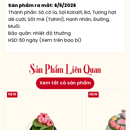
Sản phẩm ra mắt: 6/5/2026
Thành phần: Sô cô la, Sợi Kataifi, Bơ, Tương hạt
dẻ cười, Sốt mè (Tahini), Hạnh nhân, Đường,
Muối.
Bảo quản: nhiệt độ thường
HSD: 60 ngày (Xem trên bao bì)
S
ả
n
P
h
ẩ
m
L
i
ê
n
Q
u
a
n
Xem tất cả sản phẩm
NEW
NEW