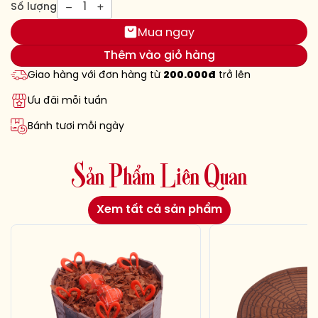
1
Số lượng
Mua ngay
Thêm vào giỏ hàng
Giao hàng với đơn hàng từ
200.000đ
trở lên
Ưu đãi mỗi tuần
Bánh tươi mỗi ngày
S
ả
n
P
h
ẩ
m
L
i
ê
n
Q
u
a
n
Xem tất cả sản phẩm