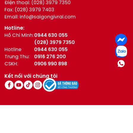
Điện thoại:
(028) 3979 7350
Fax:
(028) 3979 7403
Email:
info@saigongivral.com
Hotline:
Hồ Chí Minh:
0944 630 055
(028) 3979 7350
Hotline
0944 630 055
Trung Thu:
0916 276 200
CSKH:
0906 990 898
Kết nối với chúng tôi
© All Right Reserved / Bản quyền thuộc về Givral
Bảo mật thông tin
Điều khoản sử dụng
Xem bản đồ