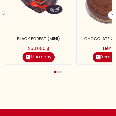
BLACK FOREST (MINI)
CHOCOLATE CH
280.000
₫
Liên 
Mua ngay
Xem chi