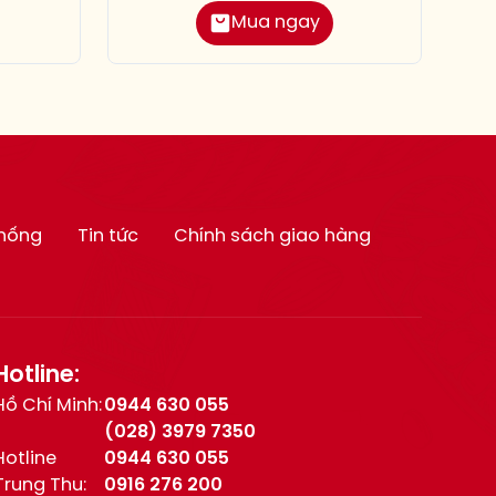
Mua ngay
thống
Tin tức
Chính sách giao hàng
Hotline:
Hồ Chí Minh:
0944 630 055
(028) 3979 7350
Hotline
0944 630 055
Trung Thu:
0916 276 200