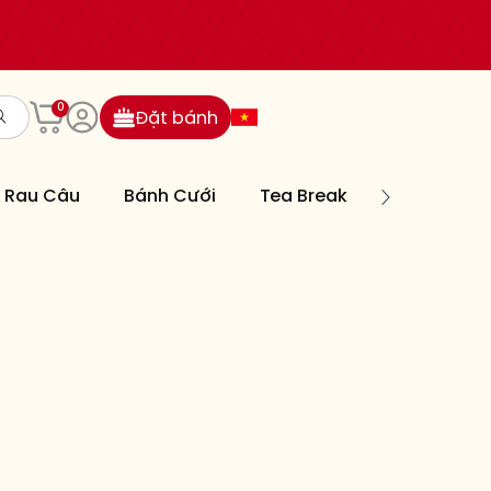
0
Đặt bánh
Rau Câu
Bánh Cưới
Tea Break
Bánh Nướn