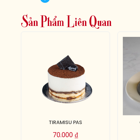
S
ả
n
P
h
ẩ
m
L
i
ê
n
Q
u
a
n
TIRAMISU PAS
70.000
₫