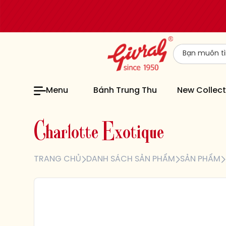
Menu
Bánh Trung Thu
New Collect
C
h
a
r
l
o
t
t
e
E
x
o
t
i
q
u
e
TRANG CHỦ
DANH SÁCH SẢN PHẨM
SẢN PHẨM