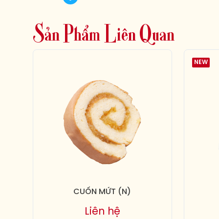
S
ả
n
P
h
ẩ
m
L
i
ê
n
Q
u
a
n
NEW
CUỐN MỨT (N)
Liên hệ