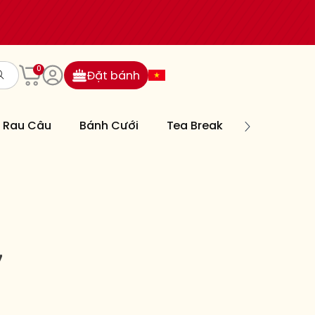
0
Đặt bánh
Rau Câu
Bánh Cưới
Tea Break
Bánh Nướn
7