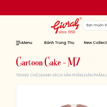
Menu
Bánh Trung Thu
New Collect
C
a
r
t
o
o
n
C
a
k
e
–
M
7
TRANG CHỦ
DANH SÁCH SẢN PHẨM
SẢN PHẨM