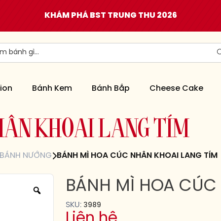
KHÁM PHÁ BST TRUNG THU 2026
ion
Bánh Kem
Bánh Bắp
Cheese Cake
H
Â
N
K
H
O
A
I
L
A
N
G
T
Í
M
BÁNH NƯỚNG
BÁNH MÌ HOA CÚC NHÂN KHOAI LANG TÍM
BÁNH MÌ HOA CÚC 
SKU:
3989
Liên hệ