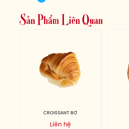
S
ả
n
P
h
ẩ
m
L
i
ê
n
Q
u
a
n
CROISSANT BƠ
Liên hệ