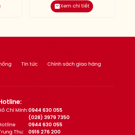
Xem chi tiết
thống
Tin tức
Chính sách giao hàng
Hotline:
Hồ Chí Minh:
0944 630 055
(028) 3979 7350
Hotline
0944 630 055
Trung Thu:
0916 276 200