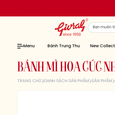
Menu
Bánh Trung Thu
New Collect
B
Á
N
H
M
Ì
H
O
A
C
Ú
C
N
TRANG CHỦ
DANH SÁCH SẢN PHẨM
SẢN PHẨM