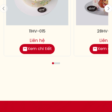
11HV-015
28HV-
Liên hệ
Liên 
Xem chi tiết
Xem chi