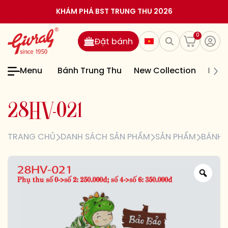
KHÁM PHÁ BST TRUNG THU 2026
0
Đặt bánh
Menu
Bánh Trung Thu
New Collection
Bán
2
8
H
V
-
0
2
1
TRANG CHỦ
DANH SÁCH SẢN PHẨM
SẢN PHẨM
BÁNH 