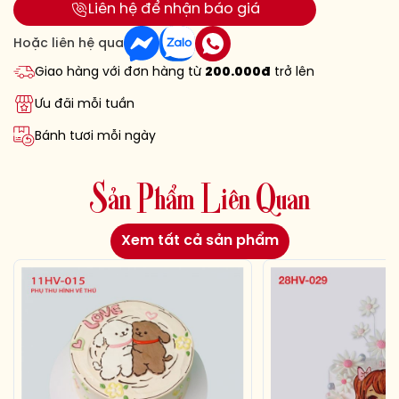
Liên hệ để nhận báo giá
Hoặc liên hệ qua
Giao hàng với đơn hàng từ
200.000đ
trở lên
Ưu đãi mỗi tuần
Bánh tươi mỗi ngày
S
ả
n
P
h
ẩ
m
L
i
ê
n
Q
u
a
n
Xem tất cả sản phẩm