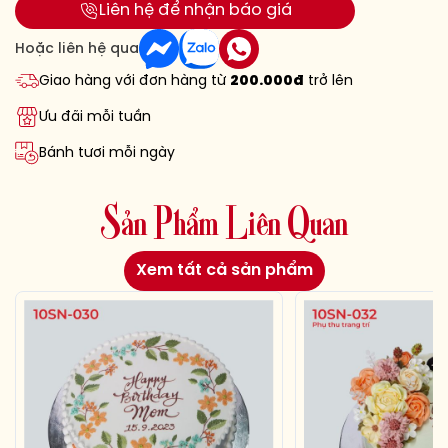
Liên hệ để nhận báo giá
Hoặc liên hệ qua
Giao hàng với đơn hàng từ
200.000đ
trở lên
Ưu đãi mỗi tuần
Bánh tươi mỗi ngày
S
ả
n
P
h
ẩ
m
L
i
ê
n
Q
u
a
n
Xem tất cả sản phẩm