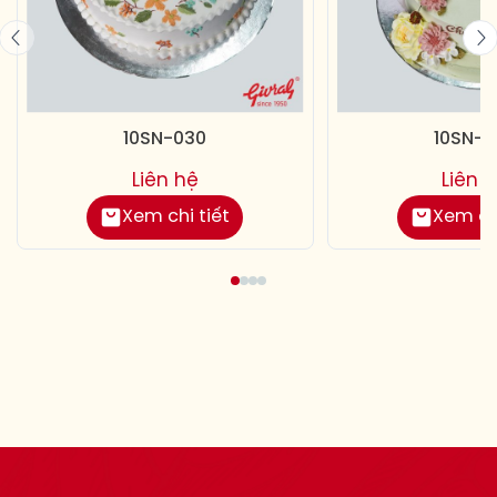
10SN-030
10SN-0
Liên hệ
Liên 
Xem chi tiết
Xem chi