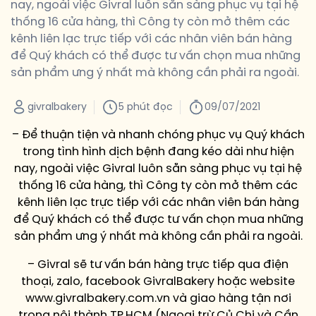
nay, ngoài việc Givral luôn sẵn sàng phục vụ tại hệ
thống 16 cửa hàng, thì Công ty còn mở thêm các
kênh liên lạc trực tiếp với các nhân viên bán hàng
để Quý khách có thể được tư vấn chọn mua những
sản phẩm ưng ý nhất mà không cần phải ra ngoài.
givralbakery
5 phút đọc
09/07/2021
– Để thuận tiện và nhanh chóng phục vụ Quý khách
trong tình hình dịch bệnh đang kéo dài như hiện
nay, ngoài việc Givral luôn sẵn sàng phục vụ tại hệ
thống 16 cửa hàng, thì Công ty còn mở thêm các
kênh liên lạc trực tiếp với các nhân viên bán hàng
để Quý khách có thể được tư vấn chọn mua những
sản phẩm ưng ý nhất mà không cần phải ra ngoài.
– Givral sẽ tư vấn bán hàng trực tiếp qua điện
thoại, zalo, facebook GivralBakery hoặc website
www.givralbakery.com.vn và giao hàng tận nơi
trong nội thành TP.HCM (Ngoại trừ Củ Chi và Cần