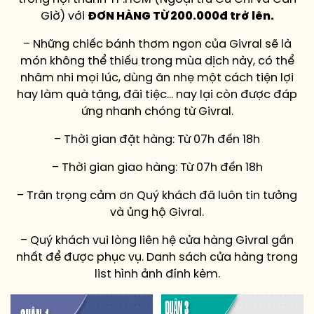
Giờ) với
ĐƠN HÀNG TỪ 200.000đ trở lên.
– Những chiếc bánh thơm ngon của Givral sẽ là
món không thể thiếu trong mùa dịch này, có thể
nhâm nhi mọi lúc, dùng ăn nhẹ một cách tiện lợi
hay làm quà tặng, đãi tiệc… nay lại còn được đáp
ứng nhanh chóng từ Givral.
– Thời gian đặt hàng: Từ 07h đến 18h
– Thời gian giao hàng: Từ 07h đến 18h
– Trân trọng cảm ơn Quý khách đã luôn tin tưởng
và ủng hộ Givral.
– Quý khách vui lòng liên hệ cửa hàng Givral gần
nhất để được phục vụ. Danh sách cửa hàng trong
list hình ảnh đính kèm.