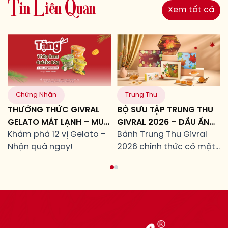
T
i
n
L
i
ê
n
Q
u
a
n
Xem tất cả
Chứng Nhận
Trung Thu
THƯỞNG THỨC GIVRAL
BỘ SƯU TẬP TRUNG THU
GELATO MÁT LẠNH – MUA
GIVRAL 2026 – DẤU ẤN
LÀ TẶNG!
Khám phá 12 vị Gelato –
CỦA NHỮNG MỐI TÂM
Bánh Trung Thu Givral
Nhận quà ngay!
GIAO
2026 chính thức có mặt
từ ngày 24/07/2026 tại
toàn hệ thống cửa hàng
Givral.