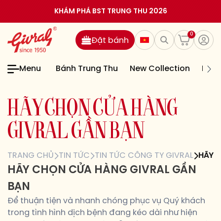
KHÁM PHÁ BST TRUNG THU 2026
0
Đặt bánh
Menu
Bánh Trung Thu
New Collection
Bán
H
Ã
Y
C
H
Ọ
N
C
Ử
A
H
À
N
G
G
I
V
R
A
L
G
Ầ
N
B
Ạ
N
TRANG CHỦ
TIN TỨC
TIN TỨC CÔNG TY GIVRAL
HÃY 
HÃY CHỌN CỬA HÀNG GIVRAL GẦN
BẠN
Để thuận tiện và nhanh chóng phục vụ Quý khách
trong tình hình dịch bệnh đang kéo dài như hiện