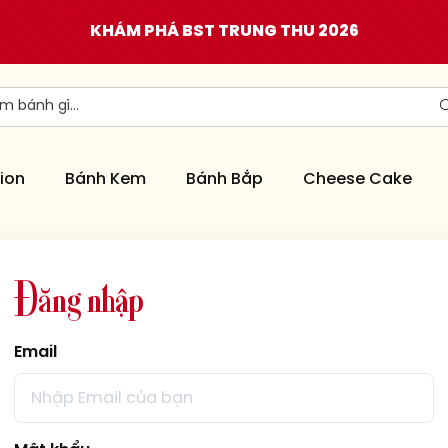
KHÁM PHÁ BST TRUNG THU 2026
ion
Bánh Kem
Bánh Bắp
Cheese Cake
Đ
ă
n
g
n
h
ậ
p
Email