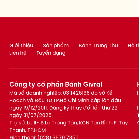
Giới thiệu
Sản phẩm
Bánh Trung Thu
Hệ 
Liên hệ
Tuyển dụng
Công ty cổ phần Bánh Givral
Mã số doanh nghiệp: 0311426136 do sở Kế
Hoạch và Đầu Tư TP.Hồ Chí Minh cấp lần đầu
ngày 19/12/2011. Đăng ký thay đổi lần thứ 22,
ngày 31/07/2025.
Trụ sở: Lô II-1B Lê Trọng Tấn, KCN Tân Bình, P. Tây
Thạnh, TP.HCM
Điện thoại:
(028) 3979 7350