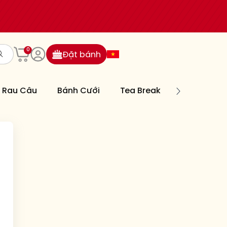
0
Đặt bánh
Rau Câu
Bánh Cưới
Tea Break
Bánh Nướn