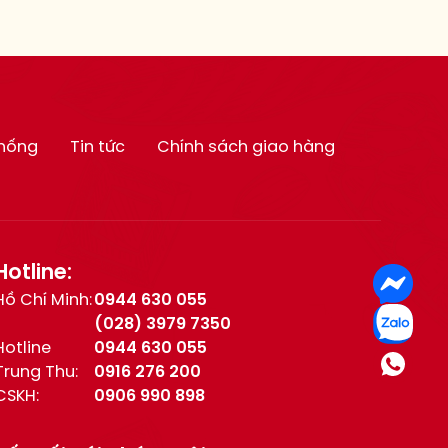
thống
Tin tức
Chính sách giao hàng
Hotline:
Hồ Chí Minh:
0944 630 055
(028) 3979 7350
Hotline
0944 630 055
Trung Thu:
0916 276 200
CSKH:
0906 990 898