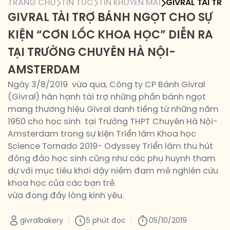
TRANG CHỦ
TIN TỨC
TIN KHUYẾN MÃI
GIVRAL TÀI TR
GIVRAL TÀI TRỢ BÁNH NGỌT CHO SỰ
KIỆN “CƠN LỐC KHOA HỌC” DIỄN RA
TẠI TRƯỜNG CHUYÊN HÀ NỘI-
AMSTERDAM
Ngày 3/8/2019 vừa qua, Công ty CP Bánh Givral
(Givral) hân hạnh tài trợ những phần bánh ngọt
mang thương hiệu Givral danh tiếng từ những năm
1950 cho học sinh tại Trường THPT Chuyên Hà Nội-
Amsterdam trong sự kiện Triển lãm Khoa học
Science Tornado 2019- Odyssey Triển lãm thu hút
đông đảo học sinh cũng như các phụ huynh tham
dự với mục tiêu khơi dậy niềm đam mê nghiên cứu
khoa học của các bạn trẻ.
vừa đong đầy lòng kính yêu.
givralbakery
5 phút đọc
05/10/2019