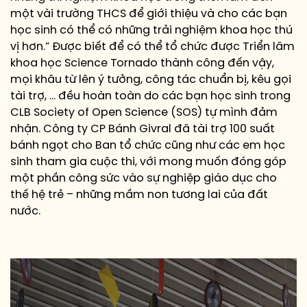
một vài trường THCS để giới thiệu và cho các bạn
học sinh có thể có những trải nghiệm khoa học thú
vị hơn.” Được biết để có thể tổ chức được Triển lãm
khoa học Science Tornado thành công đến vậy,
mọi khâu từ lên ý tưởng, công tác chuẩn bị, kêu gọi
tài trợ, … đều hoàn toàn do các bạn học sinh trong
CLB Society of Open Science (SOS) tự mình đảm
nhận. Công ty CP Bánh Givral đã tài trợ 100 suất
bánh ngọt cho Ban tổ chức cũng như các em học
sinh tham gia cuộc thi, với mong muốn đóng góp
một phần công sức vào sự nghiệp giáo dục cho
thế hệ trẻ – những mầm non tương lai của đất
nước.