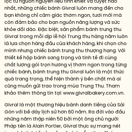
lọc từ nguồn nguyên liệu tinh khiết và tuyệt hảo
nhất, những chiếc bánh Givral luôn mang đến cho
bạn không chỉ cảm giác thơm ngon, tươi mới mà
còn đảm bảo cho bạn nguồn năng lượng và sức
khỏe dồi dào. Đặc biệt, sản phẩm bánh trung thu
Givral trong mỗi dịp lễ hội Trung thu hàng năm luôn
là lựa chọn hàng đầu của khách hàng, khi chọn cho
mình nhưng chiếc bánh trung thu thượng hạng. Với
thiết kế hộp bánh sang trọng và tinh tế đi cùng
chất lượng gói trọn hương vị thơm ngon trong từng
chiếc bánh, bánh trung thu Givral luôn là một thức
quà trang trọng, thể hiện thành ý bền chặt mà ai
cũng muốn gửi trao trong mùa Trung Thu. Tham
khảo thêm thông tin tại: www.givralbakery.com.vn.
Givral là một thương hiệu bánh danh tiếng của Sài
Gòn với bề dày lịch sử hơn 60 năm. Ra đời vào đầu
những năm thập niên 50 bởi một ông chủ người
Pháp tên là Alain Portier, Givral thực sự mang nét