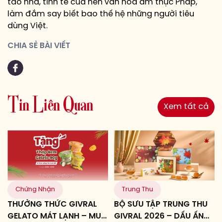
tao nhã, tinh tế của nền văn hóa ẩm thực Pháp,
làm đắm say biết bao thế hệ những người tiêu
dùng Việt.
CHIA SẺ BÀI VIẾT
T
i
n
L
i
ê
n
Q
u
a
n
Xem tất cả
Chứng Nhận
Trung Thu
THƯỞNG THỨC GIVRAL
BỘ SƯU TẬP TRUNG THU
GELATO MÁT LẠNH – MUA
GIVRAL 2026 – DẤU ẤN