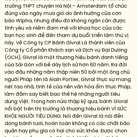
trường THPT chuyên Hà Nội – Amsterdam tổ chức
đúng vào ngày mưa gió do ảnh hưởng của cơn
bão Wipha, nhưng điều đó không ngăn cản được
tình yêu và niềm đam mê với khoa học của các
bạn học sinh để đến tham dự buổi triển lãm thú vị
này. Về Công ty CP Bánh Givral Là thành viên của
Công ty Cổ phần Khách sạn và Dịch vụ Đại Dương
(OCH), Givral là một thương hiệu bánh danh tiếng
của Sài Gòn với bề dày lịch sử hơn 60 năm. Ra đời
vào đầu những năm thập niên 50 bởi một ông chủ
người Pháp tên là Alain Portier, Givral thực sự mang
nét tao nhã, tinh tế của nền văn hóa ẩm thực Pháp,
làm đắm say biết bao thế hệ những người tiêu
dùng Việt. Trong hơn nửa thập kỷ qua, bánh Givral
nổi bật trên thị trường là thương hiệu bánh VÌ SỨC
KHỎE NGƯỜI TIÊU DÙNG. Nói đến Givral là nói đến
dòng bánh tươi, hoàn toàn không có các chất bảo
quản hay phụ gia có hại cho sức khỏe. Được chọn