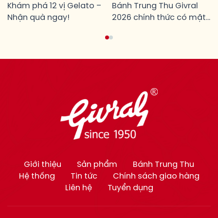
LÀ TẶNG!
Khám phá 12 vị Gelato –
CỦA NHỮNG MỐI TÂM
Bánh Trung Thu Givral
Nhận quà ngay!
GIAO
2026 chính thức có mặt
từ ngày 24/07/2026 tại
toàn hệ thống cửa hàng
Givral.
Giới thiệu
Sản phẩm
Bánh Trung Thu
Hệ thống
Tin tức
Chính sách giao hàng
Liên hệ
Tuyển dụng