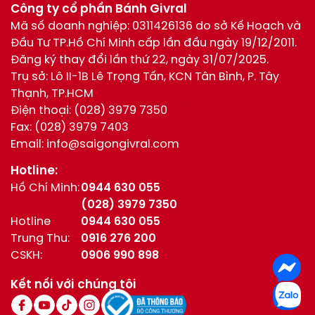
Công ty cổ phần Bánh Givral
Mã số doanh nghiệp: 0311426136 do sở Kế Hoạch và
Đầu Tư TP.Hồ Chí Minh cấp lần đầu ngày 19/12/2011.
Đăng ký thay đổi lần thứ 22, ngày 31/07/2025.
Trụ sở: Lô II-1B Lê Trọng Tấn, KCN Tân Bình, P. Tây
Thạnh, TP.HCM
Điện thoại:
(028) 3979 7350
Fax:
(028) 3979 7403
Email:
info@saigongivral.com
Hotline:
Hồ Chí Minh:
0944 630 055
(028) 3979 7350
Hotline
0944 630 055
Trung Thu:
0916 276 200
CSKH:
0906 990 898
Kết nối với chúng tôi