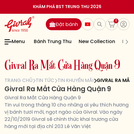
KHÁM PHÁ BST TRUNG THU 2026
0
Đặt bánh
Menu
Bánh Trung Thu
New Collection
Bán
G
i
v
r
a
l
R
a
M
ắ
t
C
ử
a
H
à
n
g
Q
u
ậ
n
9
TRANG CHỦ
TIN TỨC
TIN KHUYẾN MÃI
GIVRAL RA MẮT
Givral Ra Mắt Cửa Hàng Quận 9
Givral Ra Mắt Cửa Hàng Quận 9
Tin vui trong tháng 10 cho những ai yêu thích hương
vị bánh tươi mới, ngọt ngào của Givral. Vào ngày
22/10/2019 Givral sẽ chính thức khai trương cửa
hàng mới tại địa chỉ 203 Lê Văn Việt