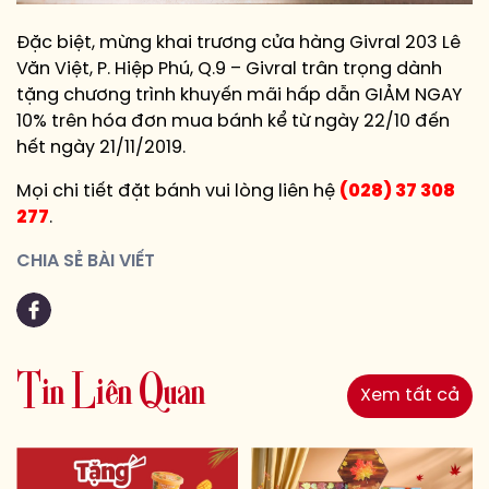
Đặc biệt, mừng khai trương cửa hàng Givral 203 Lê
Văn Việt, P. Hiệp Phú, Q.9 – Givral trân trọng dành
tặng chương trình khuyến mãi hấp dẫn GIẢM NGAY
10% trên hóa đơn mua bánh kể từ ngày 22/10 đến
hết ngày 21/11/2019.
Mọi chi tiết đặt bánh vui lòng liên hệ
(028) 37 308
277
.
CHIA SẺ BÀI VIẾT
T
i
n
L
i
ê
n
Q
u
a
n
Xem tất cả