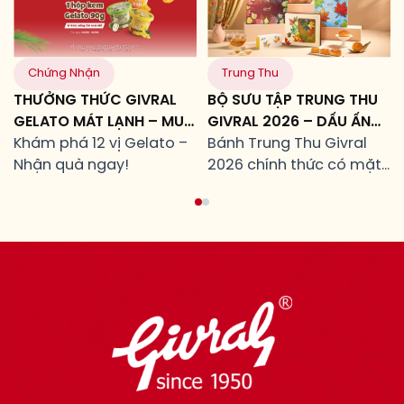
Chứng Nhận
Trung Thu
THƯỞNG THỨC GIVRAL
BỘ SƯU TẬP TRUNG THU
GELATO MÁT LẠNH – MUA
GIVRAL 2026 – DẤU ẤN
LÀ TẶNG!
Khám phá 12 vị Gelato –
CỦA NHỮNG MỐI TÂM
Bánh Trung Thu Givral
Nhận quà ngay!
GIAO
2026 chính thức có mặt
từ ngày 24/07/2026 tại
toàn hệ thống cửa hàng
Givral.