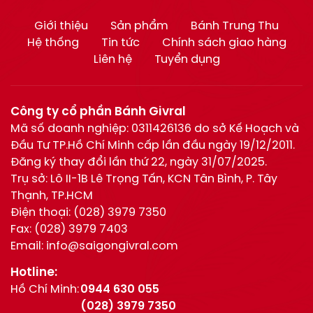
Giới thiệu
Sản phẩm
Bánh Trung Thu
Hệ thống
Tin tức
Chính sách giao hàng
Liên hệ
Tuyển dụng
Công ty cổ phần Bánh Givral
Mã số doanh nghiệp: 0311426136 do sở Kế Hoạch và
Đầu Tư TP.Hồ Chí Minh cấp lần đầu ngày 19/12/2011.
Đăng ký thay đổi lần thứ 22, ngày 31/07/2025.
Trụ sở: Lô II-1B Lê Trọng Tấn, KCN Tân Bình, P. Tây
Thạnh, TP.HCM
Điện thoại:
(028) 3979 7350
Fax:
(028) 3979 7403
Email:
info@saigongivral.com
Hotline:
Hồ Chí Minh:
0944 630 055
(028) 3979 7350