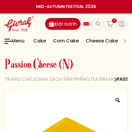
MID-AUTUMN FESTIVAL 2026
0
Đặt bánh
Menu
Cake
Corn Cake
Cheese Cake
Jel
P
a
s
s
i
o
n
C
h
e
e
s
e
(
N
)
TRANG CHỦ
DANH SÁCH SẢN PHẨM
TEA BREAK
PASSI