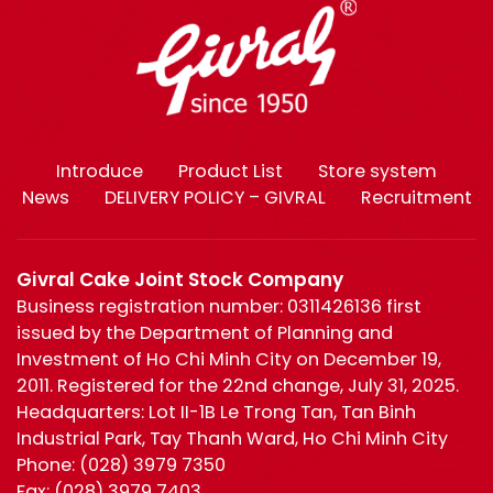
Introduce
Product List
Store system
News
DELIVERY POLICY – GIVRAL
Recruitment
Givral Cake Joint Stock Company
Business registration number: 0311426136 first
issued by the Department of Planning and
Investment of Ho Chi Minh City on December 19,
2011. Registered for the 22nd change, July 31, 2025.
Headquarters: Lot II-1B Le Trong Tan, Tan Binh
Industrial Park, Tay Thanh Ward, Ho Chi Minh City
Phone:
(028) 3979 7350
Fax:
(028) 3979 7403