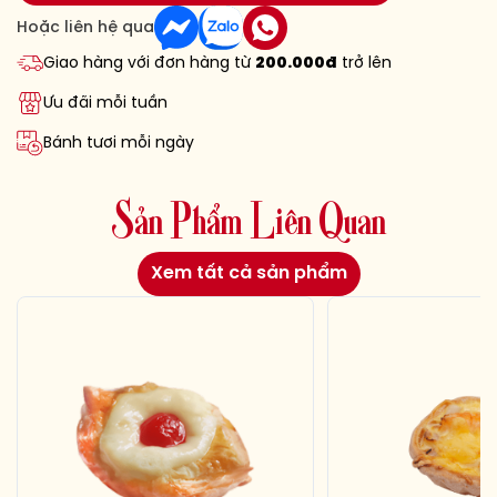
Hoặc liên hệ qua
Giao hàng với đơn hàng từ
200.000đ
trở lên
Ưu đãi mỗi tuần
Bánh tươi mỗi ngày
S
ả
n
P
h
ẩ
m
L
i
ê
n
Q
u
a
n
Xem tất cả sản phẩm