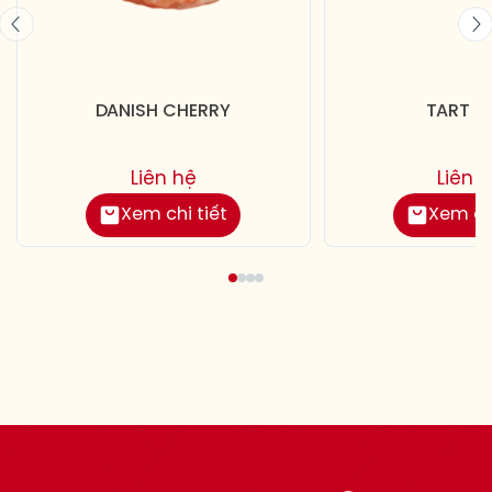
DANISH CHERRY
TART 
Liên hệ
Liên 
Xem chi tiết
Xem chi