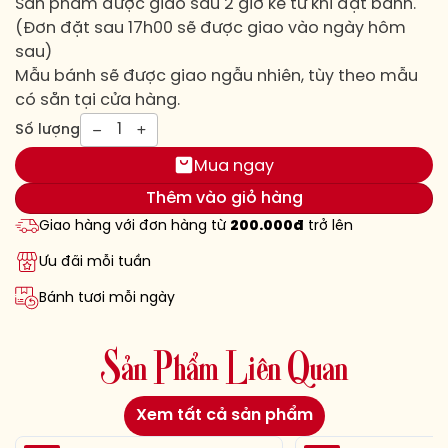
Sản phẩm được giao sau 2 giờ kể từ khi đặt bánh.
(Đơn đặt sau 17h00 sẽ được giao vào ngày hôm
sau)
Mẫu bánh sẽ được giao ngẫu nhiên, tùy theo mẫu
có sẵn tại cửa hàng.
1
Số lượng
Mua ngay
Thêm vào giỏ hàng
Giao hàng với đơn hàng từ
200.000đ
trở lên
Ưu đãi mỗi tuần
Bánh tươi mỗi ngày
S
ả
n
P
h
ẩ
m
L
i
ê
n
Q
u
a
n
Xem tất cả sản phẩm