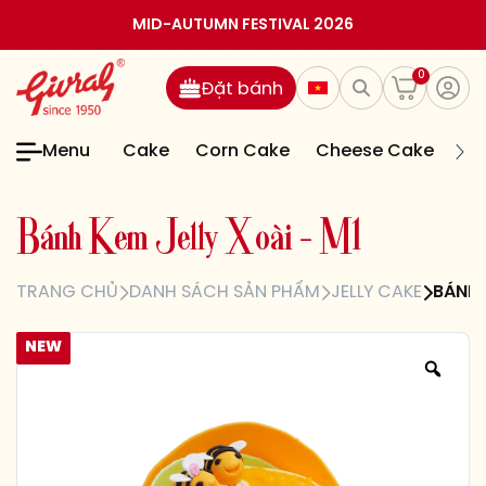
MID-AUTUMN FESTIVAL 2026
0
Đặt bánh
Menu
Cake
Corn Cake
Cheese Cake
Jel
B
á
n
h
K
e
m
J
e
l
l
y
X
o
à
i
–
M
1
TRANG CHỦ
DANH SÁCH SẢN PHẨM
JELLY CAKE
BÁNH 
NEW