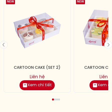
NEW
NEW
CARTOON CAKE (SET 2)
CARTOON CAKE
Liên hệ
Liên 
Xem chi tiết
Xem chi