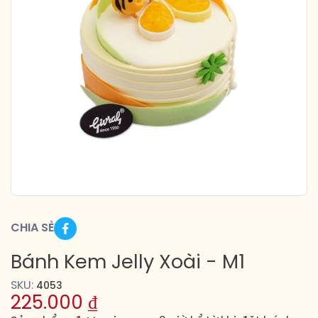
CHIA SẺ
Bánh Kem Jelly Xoài - M1
SKU:
4053
225.000
₫