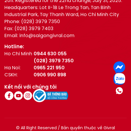
2011. Registered for the 22nd change, July 31, 2025.
Headquarters: Lot II-1B Le Trong Tan, Tan Binh
Industrial Park, Tay Thanh Ward, Ho Chi Minh City
Phone:
(028) 3979 7350
Fax:
(028) 3979 7403
Email:
info@saigongivral.com
Hotline:
Ho Chi Minh
0944 630 055
(028) 3979 7350
Ha Noi:
0965 221 950
CSKH:
0906 990 898
Kết nối với chúng tôi
© All Right Reserved / Bản quyền thuộc về Givral