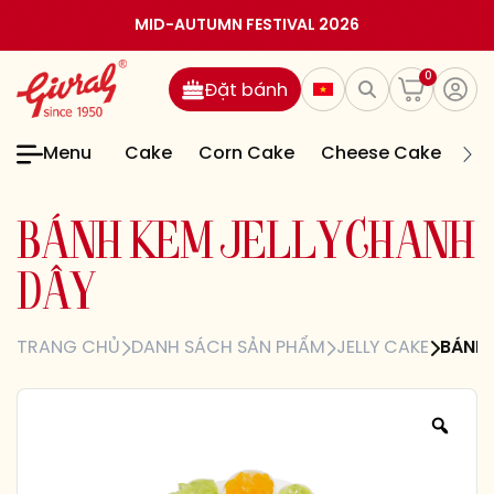
MID-AUTUMN FESTIVAL 2026
0
Đặt bánh
Menu
Cake
Corn Cake
Cheese Cake
Jel
B
Á
N
H
K
E
M
J
E
L
L
Y
C
H
A
N
H
D
Â
Y
TRANG CHỦ
DANH SÁCH SẢN PHẨM
JELLY CAKE
BÁNH 