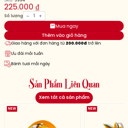
SKU:
3994
225.000
₫
1
Số lượng
Mua ngay
Thêm vào giỏ hàng
Giao hàng với đơn hàng từ
200.000đ
trở lên
Ưu đãi mỗi tuần
Bánh tươi mỗi ngày
S
ả
n
P
h
ẩ
m
L
i
ê
n
Q
u
a
n
Xem tất cả sản phẩm
NEW
NEW