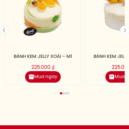
BÁNH KEM JELLY XOÀI – M1
BÁNH KEM JELLY
225.000
₫
225.0
Mua ngay
Mua 