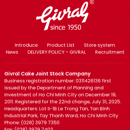
Introduce
Product List
Store system
News
DELIVERY POLICY – GIVRAL
Recruitment
Givral Cake Joint Stock Company
Business registration number: 0311426136 first
issued by the Department of Planning and
Investment of Ho Chi Minh City on December 19,
2011. Registered for the 22nd change, July 31, 2025.
Headquarters: Lot II-1B Le Trong Tan, Tan Binh
Industrial Park, Tay Thanh Ward, Ho Chi Minh City
Phone:
(028) 3979 7350
Fax:
(028) 3979 7403