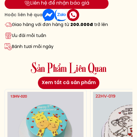
Liên hệ để nhận báo giá
Hoặc liên hệ qua
Giao hàng với đơn hàng từ
200.000đ
trở lên
Ưu đãi mỗi tuần
Bánh tươi mỗi ngày
S
ả
n
P
h
ẩ
m
L
i
ê
n
Q
u
a
n
Xem tất cả sản phẩm