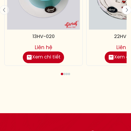
13HV-020
22HV-0
Liên hệ
Liên 
Xem chi tiết
Xem chi