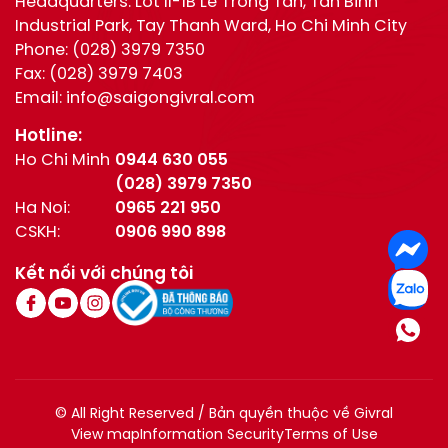
Headquarters: Lot II-1B Le Trong Tan, Tan Binh
Industrial Park, Tay Thanh Ward, Ho Chi Minh City
Phone:
(028) 3979 7350
Fax:
(028) 3979 7403
Email:
info@saigongivral.com
Hotline:
Ho Chi Minh
0944 630 055
(028) 3979 7350
Ha Noi:
0965 221 950
CSKH:
0906 990 898
Kết nối với chúng tôi
© All Right Reserved / Bản quyền thuộc về Givral
View map
Information Security
Terms of Use