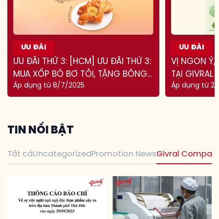
ƯU ĐÃI
ƯU ĐÃI
ƯU ĐÃI THỨ 3: [HCM] ƯU ĐÃI THỨ 3:
VỊ NGON Ý, 
MUA XỐP BÒ BƠ TỎI, TẶNG BÔNG
TẠI GIVRAL
Áp dụng từ 8/7/2025
Áp dụng từ 2/
LAN SỢI GÀ
T
I
N
N
Ổ
I
B
Ậ
T
Tất cả
Uncategorized
Promotion News
Givral Compan