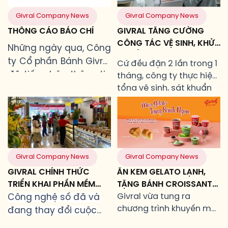
Givral Company News
Givral Company News
THÔNG CÁO BÁO CHÍ
GIVRAL TĂNG CƯỜNG
CÔNG TÁC VỆ SINH, KHỬ
Những ngày qua, Công
KHUẨN, ĐẢM BẢO MÔI
ty Cổ phần Bánh Givral
Cứ đều đặn 2 lần trong 1
TRƯỜNG SẢN XUẤT AN
đã tiếp nhận thông tin
tháng, công ty thực hiện
TOÀN
về các trường hợp
tổng vệ sinh, sát khuẩn
toàn môi trường sản
nghi ngờ ngộ độc sau
xuất bên cạnh các công
đêm liên hoan Trung
tác vệ sinh hàng ngày.
thu tại một chung cư
thuộc phường An Phú,
TP
.
Thủ Đức, TP.HCM, có
Givral Company News
Givral Company News
liên quan đến một
GIVRAL CHÍNH THỨC
ĂN KEM GELATO LẠNH,
trong các sản phẩm
TRIỂN KHAI PHẦN MỀM
TẶNG BÁNH CROISSANT
của chúng tôi. Sự việc
CHĂM SÓC KHÁCH HÀNG
NGON HẾT Ý!
Givral vừa tung ra
Công nghệ số đã và
xảy ra, dù bất cứ
ĐA KÊNH NHẰM NÂNG
chương trình khuyến mãi
đang thay đổi cuộc
nguyên do nào, chúng
CAO TRẢI NGHIỆM KHÁCH
cực hấp dẫn: mua 02
sống hàng ngày của