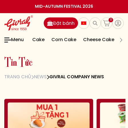
MID-AUTUMN FESTIVAL 2026
0
Đặt bánh
Menu
Cake
Corn Cake
Cheese Cake
Jel
T
i
n
T
ứ
c
TRANG CHỦ
NEWS
GIVRAL COMPANY NEWS