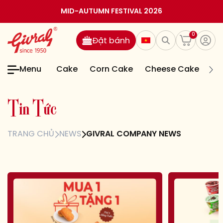
MID-AUTUMN FESTIVAL 2026
0
Đặt bánh
Menu
Cake
Corn Cake
Cheese Cake
Jel
T
i
n
T
ứ
c
TRANG CHỦ
NEWS
GIVRAL COMPANY NEWS