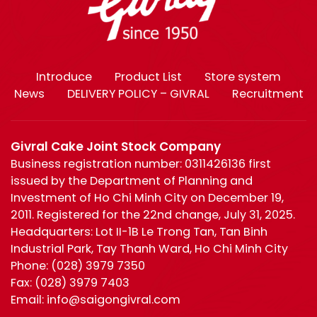
Introduce
Product List
Store system
News
DELIVERY POLICY – GIVRAL
Recruitment
Givral Cake Joint Stock Company
Business registration number: 0311426136 first
issued by the Department of Planning and
Investment of Ho Chi Minh City on December 19,
2011. Registered for the 22nd change, July 31, 2025.
Headquarters: Lot II-1B Le Trong Tan, Tan Binh
Industrial Park, Tay Thanh Ward, Ho Chi Minh City
Phone:
(028) 3979 7350
Fax:
(028) 3979 7403
Email:
info@saigongivral.com