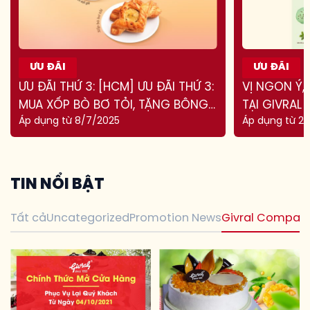
ƯU ĐÃI
ƯU ĐÃI
ƯU ĐÃI THỨ 3: [HCM] ƯU ĐÃI THỨ 3:
VỊ NGON Ý, 
MUA XỐP BÒ BƠ TỎI, TẶNG BÔNG
TẠI GIVRAL
Áp dụng từ 8/7/2025
Áp dụng từ 2/
LAN SỢI GÀ
T
I
N
N
Ổ
I
B
Ậ
T
Tất cả
Uncategorized
Promotion News
Givral Compan