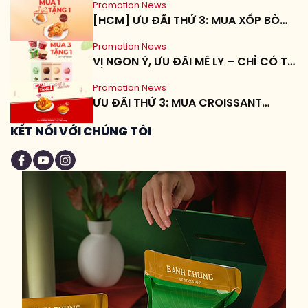
những chuyện cũ qua đi
Promotion News
[HCM] ƯU ĐÃI THỨ 3: MUA XỐP BÒ
cũng như bao niềm vui,
BƠ TỎI, TẶNG BÔNG LAN SỢI GÀ
may mắn sẽ đến khiến
Promotion News
lòng ai cũng như nhẹ
VỊ NGON Ý, ƯU ĐÃI MÊ LY – CHỈ CÓ TẠI
nhàng hơn, an nhiên
GIVRAL
hơn.
Promotion News
ƯU ĐÃI THỨ 3: MUA CROISSANT
JAMBON, TẶNG TART TRỨNG
KẾT NỐI VỚI CHÚNG TÔI