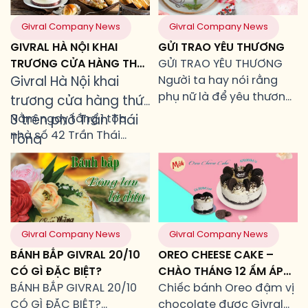
11/07/2021
, xin quí khách
34 cửa hàng Givral tại
hàng liên hệ mua hàng
Tp.HCM.
Givral Company News
Givral Company News
những chi nhánh Givral
GIVRAL HÀ NỘI KHAI
GỬI TRAO YÊU THƯƠNG
sau:
TRƯƠNG CỬA HÀNG THỨ
GỬI TRAO YÊU THƯƠNG
3 TRÊN PHỐ TRẦN THÁI
Người ta hay nói rằng
Givral Hà Nội khai
TÔNG
phụ nữ là để yêu thương
trương cửa hàng thứ
và tháng 10 này Givral
Nằm ngay tầng 1 tòa
3 trên phố Trần Thái
đã thiết kế riêng những
nhà số 42 Trần Thái
Tông
mẫu bánh thật đặc biệt
Tông, Cầu giấy, Hà Nội,
chỉ có vào Ngày 20/10 -
Givral Bakery & Café
Ngày Phụ Nữ Việt Nam.
Trần Thái Tông – cửa
hàng bánh thứ 3 khai
trương
vào ngày
06/10/2021
thực sự là
Givral Company News
Givral Company News
điểm hẹn hấp dẫn cho
BÁNH BẮP GIVRAL 20/10
OREO CHEESE CAKE –
những thực khách yêu
“vị
CÓ GÌ ĐẶC BIỆT?
CHÀO THÁNG 12 ẤM ÁP
Givral”
tại Hà Nội.
BÁNH BẮP GIVRAL 20/10
NGỌT NGÀO
Chiếc bánh Oreo đậm vị
CÓ GÌ ĐẶC BIỆT?
chocolate được Givral