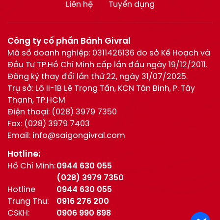
Liên hệ
Tuyển dụng
Công ty cổ phần Bánh Givral
Mã số doanh nghiệp: 0311426136 do sở Kế Hoạch và
Đầu Tư TP.Hồ Chí Minh cấp lần đầu ngày 19/12/2011.
Đăng ký thay đổi lần thứ 22, ngày 31/07/2025.
Trụ sở: Lô II-1B Lê Trọng Tấn, KCN Tân Bình, P. Tây
Thạnh, TP.HCM
Điện thoại:
(028) 3979 7350
Fax:
(028) 3979 7403
Email:
info@saigongivral.com
Hotline:
Hồ Chí Minh:
0944 630 055
(028) 3979 7350
Hotline
0944 630 055
Trung Thu:
0916 276 200
CSKH:
0906 990 898