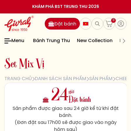
KHÁM PHÁ BST TRUNG THU 2026
0
Đặt bánh
Menu
Bánh Trung Thu
New Collection
Bán
S
e
t
M
i
x
V
ị
TRANG CHỦ
DANH SÁCH SẢN PHẨM
SẢN PHẨM
CHEES
giờ
24
Đặt bánh
Sản phẩm được giao sau 24 giờ kể từ khi đặt
bánh.
(Đơn đặt sau 17h00 sẽ được giao vào ngày
hôm sau)