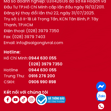
Mã số doanh nghiệp: 0311426136 do sở Kế Hoạch và
Đầu Tư TP.Hồ Chí Minh cấp lần đầu ngày 19/12/2011.
Đăng ký thay đổi lần thứ 22, ngày 31/07/2025.
Trụ sở: Lô II-1B Lê Trọng Tấn, KCN Tân Bình, P. Tây
Thạnh, TP.HCM
Điện thoại:
(028) 3979 7350
Fax:
(028) 3979 7403
Email:
info@saigongivral.com
Hotline:
Hồ Chí Minh:
0944 630 055
(028) 3979 7350
Hotline
0944 630 055
Trung Thu:
0916 276 200
CSKH:
0906 990 898
Kết nối với chúng tôi