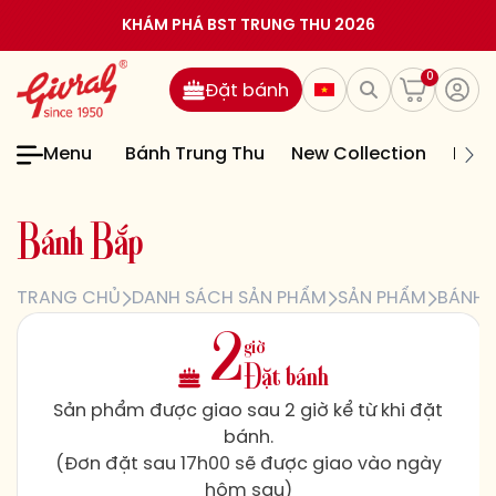
KHÁM PHÁ BST TRUNG THU 2026
0
Đặt bánh
Menu
Bánh Trung Thu
New Collection
Bán
B
á
n
h
B
ắ
p
TRANG CHỦ
DANH SÁCH SẢN PHẨM
SẢN PHẨM
BÁNH 
giờ
2
Đặt bánh
Sản phẩm được giao sau 2 giờ kể từ khi đặt
bánh.
(Đơn đặt sau 17h00 sẽ được giao vào ngày
hôm sau)