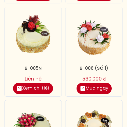
B-005N
B-006 (SỐ 1)
Liên hệ
530.000
₫
Xem chi tiết
Mua ngay