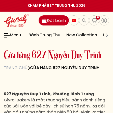
KHÁM PHÁ BST TRUNG THU 2026
0
Đặt bánh
Menu
Bánh Trung Thu
New Collection
Bán
C
ử
a
h
à
n
g
6
2
7
N
g
u
y
ễ
n
D
u
y
T
r
i
n
h
TRANG CHỦ
CỬA HÀNG 627 NGUYỄN DUY TRINH
627 Nguyễn Duy Trinh, Phường Bình Trưng
Givral Bakery là một thương hiệu bánh danh tiếng
của Sài Gòn với bề dày lịch sử hơn 75 năm. Ra đời
vào đầu những năm thập niên 50 bởi Alain Portier