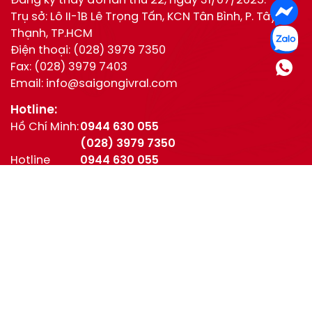
Đăng ký thay đổi lần thứ 22, ngày 31/07/2025.
Trụ sở: Lô II-1B Lê Trọng Tấn, KCN Tân Bình, P. Tây
Thạnh, TP.HCM
Điện thoại:
(028) 3979 7350
Fax:
(028) 3979 7403
Email:
info@saigongivral.com
Hotline:
Hồ Chí Minh:
0944 630 055
(028) 3979 7350
Hotline
0944 630 055
Trung Thu:
0916 276 200
CSKH:
0906 990 898
Kết nối với chúng tôi