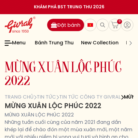
KHÁM PHÁ BST TRUNG THU 2026
0
Đặt bánh
Menu
Bánh Trung Thu
New Collection
Bán
M
Ừ
N
G
X
U
Â
N
L
Ộ
C
P
H
Ú
C
2
0
2
2
TRANG CHỦ
TIN TỨC
TIN TỨC CÔNG TY GIVRAL
MỪNG
MỪNG XUÂN LỘC PHÚC 2022
MỪNG XUÂN LỘC PHÚC 2022
Những tuần cuối cùng của năm 2021 đang dần
khép lại để chào đón một mùa xuân mới, một năm
mới với nhiều niềm hi vọng vui tươi và bình an cho