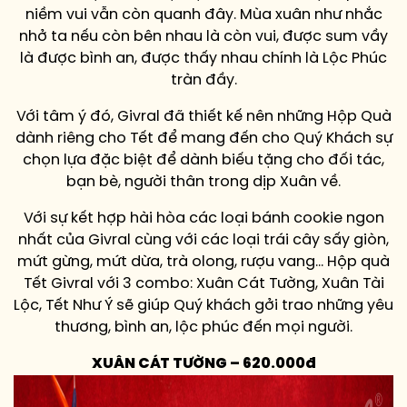
niềm vui vẫn còn quanh đây. Mùa xuân như nhắc
nhở ta nếu còn bên nhau là còn vui, được sum vầy
là được bình an, được thấy nhau chính là Lộc Phúc
tràn đầy.
Với tâm ý đó, Givral đã thiết kế nên những Hộp Quà
dành riêng cho Tết để mang đến cho Quý Khách sự
chọn lựa đặc biệt để dành biếu tặng cho đối tác,
bạn bè, người thân trong dịp Xuân về.
Với sự kết hợp hài hòa các loại bánh cookie ngon
nhất của Givral cùng với các loại trái cây sấy giòn,
mứt gừng, mứt dừa, trà olong, rượu vang… Hộp quà
Tết Givral với 3 combo: Xuân Cát Tường, Xuân Tài
Lộc, Tết Như Ý sẽ giúp Quý khách gởi trao những yêu
thương, bình an, lộc phúc đến mọi người.
XUÂN CÁT TƯỜNG – 620.000đ