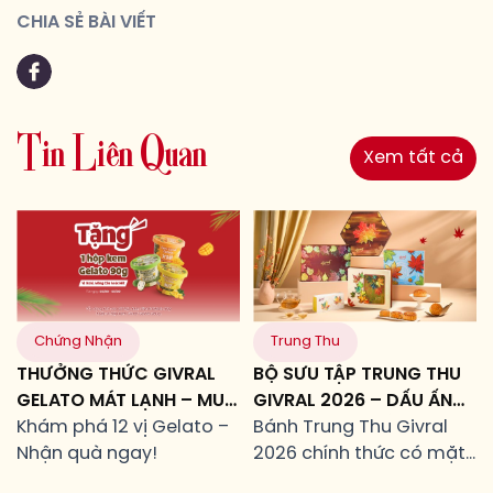
CHIA SẺ BÀI VIẾT
T
i
n
L
i
ê
n
Q
u
a
n
Xem tất cả
Chứng Nhận
Trung Thu
THƯỞNG THỨC GIVRAL
BỘ SƯU TẬP TRUNG THU
GELATO MÁT LẠNH – MUA
GIVRAL 2026 – DẤU ẤN
LÀ TẶNG!
Khám phá 12 vị Gelato –
CỦA NHỮNG MỐI TÂM
Bánh Trung Thu Givral
Nhận quà ngay!
GIAO
2026 chính thức có mặt
từ ngày 24/07/2026 tại