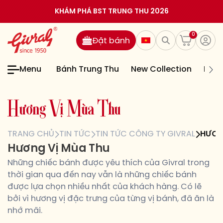
KHÁM PHÁ BST TRUNG THU 2026
0
Đặt bánh
Menu
Bánh Trung Thu
New Collection
Bán
H
ư
ơ
n
g
V
ị
M
ù
a
T
h
u
TRANG CHỦ
TIN TỨC
TIN TỨC CÔNG TY GIVRAL
HƯƠN
Hương Vị Mùa Thu
Những chiếc bánh được yêu thích của Givral trong
thời gian qua đến nay vẫn là những chiếc bánh
được lựa chọn nhiều nhất của khách hàng. Có lẽ
bởi vì hương vị đặc trưng của từng vị bánh, đã ăn là
nhớ mãi.