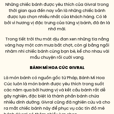
Những chiếc bánh được yêu thích của Givral trong
thời gian qua đến nay vẫn là những chiếc bánh
được lựa chọn nhiều nhất của khách hàng. Có lẽ
bởi vì hương vị đặc trưng của từng vị bánh, đã ăn là
nhớ mãi.
Trong tiết trời thu mát dịu đan xen những tia nắng
vàng hay một cơn mưa bất chợt, còn gì bằng ngồi
nhâm nhi chiếc bánh cùng bạn bè, kể cho nhau vài
mẩu chuyện rồi cười vang.
BÁNH MÌ HOA CÚC GIVRAL
Là món bánh có nguồn gốc từ Pháp, Bánh Mì Hoa
Cúc luôn là món bánh được yêu thích trong suốt
các năm qua bởi hương vị và kết cấu bánh rất dễ
gây nghiện, đặc biệt là thành phần bánh chứa
nhiều dinh dưỡng. Givral cũng đã nghiên cứu và cho
ra mắt chiếc bánh này để phục vụ các tín đồ mê