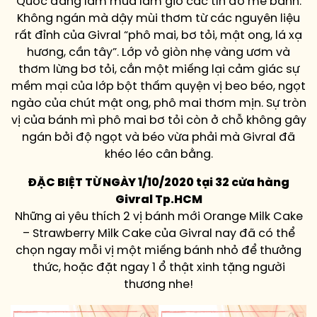
Quốc đang làm mưa làm gió các tín đồ mê bánh.
Không ngán mà dậy mùi thơm từ các nguyên liệu
rất đỉnh của Givral “phô mai, bơ tỏi, mật ong, lá xạ
hương, cần tây”. Lớp vỏ giòn nhẹ vàng ươm và
thơm lừng bơ tỏi, cắn một miếng lại cảm giác sự
mềm mại của lớp bột thấm quyện vị beo béo, ngọt
ngào của chút mật ong, phô mai thơm mịn. Sự tròn
vị của bánh mì phô mai bơ tỏi còn ở chỗ không gây
ngán bởi độ ngọt và béo vừa phải mà Givral đã
khéo léo cân bằng.
ĐẶC BIỆT TỪ NGÀY 1/10/2020 tại 32 cửa hàng
Givral Tp.HCM
Những ai yêu thích 2 vị bánh mới Orange Milk Cake
– Strawberry Milk Cake của Givral nay đã có thể
chọn ngay mỗi vị một miếng bánh nhỏ để thưởng
thức, hoặc đặt ngay 1 ổ thật xinh tặng người
thương nhe!