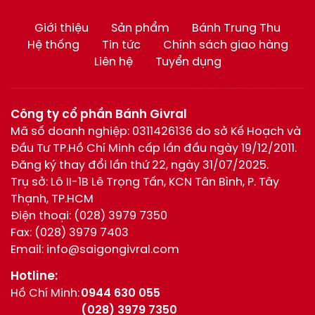
Giới thiệu
Sản phẩm
Bánh Trung Thu
Hệ thống
Tin tức
Chính sách giao hàng
Liên hệ
Tuyển dụng
Công ty cổ phần Bánh Givral
Mã số doanh nghiệp: 0311426136 do sở Kế Hoạch và
Đầu Tư TP.Hồ Chí Minh cấp lần đầu ngày 19/12/2011.
Đăng ký thay đổi lần thứ 22, ngày 31/07/2025.
Trụ sở: Lô II-1B Lê Trọng Tấn, KCN Tân Bình, P. Tây
Thạnh, TP.HCM
Điện thoại:
(028) 3979 7350
Fax:
(028) 3979 7403
Email:
info@saigongivral.com
Hotline:
Hồ Chí Minh:
0944 630 055
(028) 3979 7350