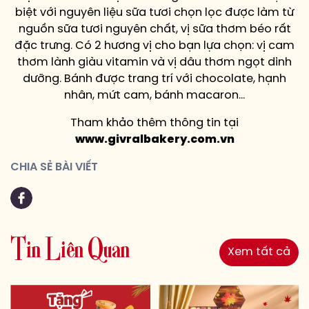
biệt với nguyên liệu sữa tươi chọn lọc được làm từ
nguồn sữa tươi nguyên chất, vị sữa thơm béo rất
đặc trưng. Có 2 hương vị cho bạn lựa chọn: vị cam
thơm lành giàu vitamin và vị dâu thơm ngọt dinh
dưỡng. Bánh được trang trí với chocolate, hạnh
nhân, mứt cam, bánh macaron…
Tham khảo thêm thông tin tại
www.givralbakery.com.vn
CHIA SẺ BÀI VIẾT
T
i
n
L
i
ê
n
Q
u
a
n
Xem tất cả