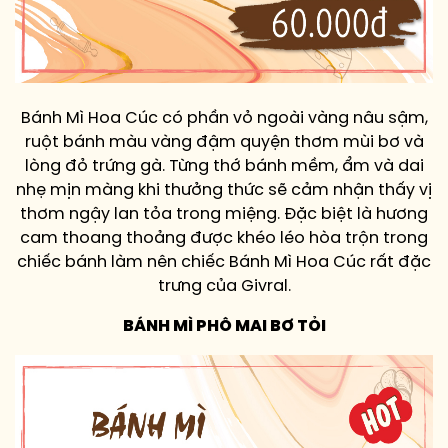
Bánh Mì Hoa Cúc có phần vỏ ngoài vàng nâu sậm,
ruột bánh màu vàng đậm quyện thơm mùi bơ và
lòng đỏ trứng gà. Từng thớ bánh mềm, ẩm và dai
nhẹ mịn màng khi thưởng thức sẽ cảm nhận thấy vị
thơm ngậy lan tỏa trong miệng. Đặc biệt là hương
cam thoang thoảng được khéo léo hòa trộn trong
chiếc bánh làm nên chiếc Bánh Mì Hoa Cúc rất đặc
trưng của Givral.
BÁNH MÌ PHÔ MAI BƠ TỎI