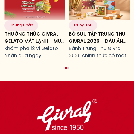
Chứng Nhận
Trung Thu
THƯỞNG THỨC GIVRAL
BỘ SƯU TẬP TRUNG THU
GELATO MÁT LẠNH – MUA
GIVRAL 2026 – DẤU ẤN
LÀ TẶNG!
Khám phá 12 vị Gelato –
CỦA NHỮNG MỐI TÂM
Bánh Trung Thu Givral
Nhận quà ngay!
GIAO
2026 chính thức có mặt
từ ngày 24/07/2026 tại
toàn hệ thống cửa hàng
Givral.