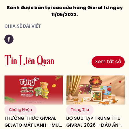
Bánh được bán tại các cửa hàng Givral từ ngày
11/05/2022.
CHIA SẺ BÀI VIẾT
T
i
n
L
i
ê
n
Q
u
a
n
Xem tất cả
Chứng Nhận
Trung Thu
THƯỞNG THỨC GIVRAL
BỘ SƯU TẬP TRUNG THU
GELATO MÁT LẠNH – MUA
GIVRAL 2026 – DẤU ẤN