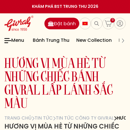
KHÁM PHÁ BST TRUNG THU 2026
0
Đặt bánh
Menu
Bánh Trung Thu
New Collection
Bán
H
Ư
Ơ
N
G
V
Ị
M
Ù
A
H
È
T
Ừ
N
H
Ữ
N
G
C
H
I
Ế
C
B
Á
N
H
G
I
V
R
A
L
L
Ấ
P
L
Á
N
H
S
Ắ
C
M
À
U
TRANG CHỦ
TIN TỨC
TIN TỨC CÔNG TY GIVRAL
HƯƠN
HƯƠNG VỊ MÙA HÈ TỪ NHỮNG CHIẾC