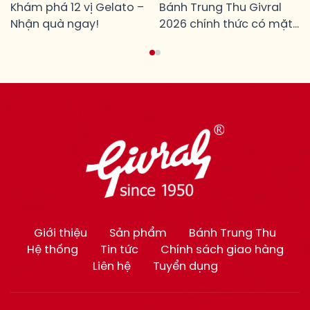
LÀ TẶNG!
Khám phá 12 vị Gelato –
CỦA NHỮNG MỐI TÂM
Bánh Trung Thu Givral
Nhận quà ngay!
GIAO
2026 chính thức có mặt
từ ngày 24/07/2026 tại
toàn hệ thống cửa hàng
Givral.
Giới thiệu
Sản phẩm
Bánh Trung Thu
Hệ thống
Tin tức
Chính sách giao hàng
Liên hệ
Tuyển dụng