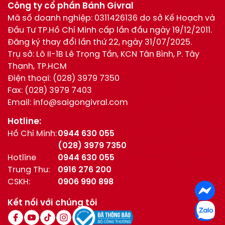
Công ty cổ phần Bánh Givral
Mã số doanh nghiệp: 0311426136 do sở Kế Hoạch và
Đầu Tư TP.Hồ Chí Minh cấp lần đầu ngày 19/12/2011.
Đăng ký thay đổi lần thứ 22, ngày 31/07/2025.
Trụ sở: Lô II-1B Lê Trọng Tấn, KCN Tân Bình, P. Tây
Thạnh, TP.HCM
Điện thoại:
(028) 3979 7350
Fax:
(028) 3979 7403
Email:
info@saigongivral.com
Hotline:
Hồ Chí Minh:
0944 630 055
(028) 3979 7350
Hotline
0944 630 055
Trung Thu:
0916 276 200
CSKH:
0906 990 898
Kết nối với chúng tôi