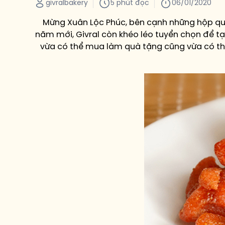
givralbakery
5 phút đọc
06/01/2020
Mừng Xuân Lộc Phúc, bên cạnh những hộp quà 
năm mới, Givral còn khéo léo tuyển chọn để 
vừa có thể mua làm quà tặng cũng vừa có thể