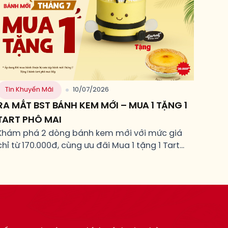
Tin Khuyến Mãi
10/07/2026
RA MẮT BST BÁNH KEM MỚI – MUA 1 TẶNG 1
TART PHÔ MAI
Khám phá 2 dòng bánh kem mới với mức giá
chỉ từ 170.000đ, cùng ưu đãi Mua 1 tặng 1 Tart
Phô Mai.