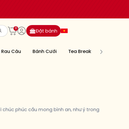
0
Đặt bánh
Rau Câu
Bánh Cưới
Tea Break
Bánh Nướn
ời chúc phúc cầu mong bình an, như ý trong