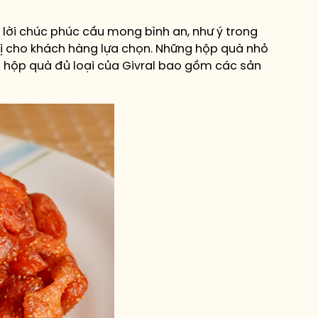
 lời chúc phúc cầu mong bình an, như ý trong
ị cho khách hàng lựa chọn. Những hộp quà nhỏ
ộ hộp quà đủ loại của Givral bao gồm các sản