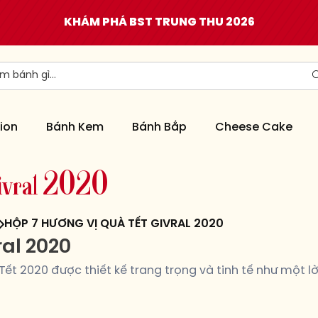
KHÁM PHÁ BST TRUNG THU 2026
ion
Bánh Kem
Bánh Bắp
Cheese Cake
i
v
r
a
l
2
0
2
0
HỘP 7 HƯƠNG VỊ QUÀ TẾT GIVRAL 2020
ral 2020
t 2020 được thiết kế trang trọng và tinh tế như một l