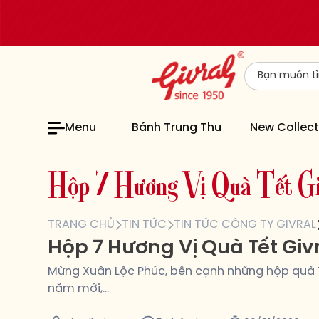
Menu
Bánh Trung Thu
New Collect
H
ộ
p
7
H
ư
ơ
n
g
V
ị
Q
u
à
T
ế
t
G
TRANG CHỦ
TIN TỨC
TIN TỨC CÔNG TY GIVRAL
Hộp 7 Hương Vị Quà Tết Giv
Mừng Xuân Lộc Phúc, bên cạnh những hộp quà Tế
năm mới,…