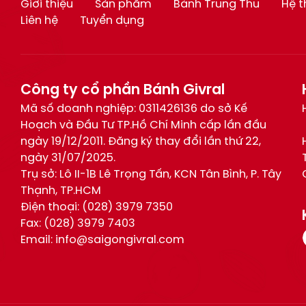
Giới thiệu
Sản phẩm
Bánh Trung Thu
Hệ 
Liên hệ
Tuyển dụng
Công ty cổ phần Bánh Givral
Mã số doanh nghiệp: 0311426136 do sở Kế
Hoạch và Đầu Tư TP.Hồ Chí Minh cấp lần đầu
ngày 19/12/2011. Đăng ký thay đổi lần thứ 22,
ngày 31/07/2025.
Trụ sở: Lô II-1B Lê Trọng Tấn, KCN Tân Bình, P. Tây
Thạnh, TP.HCM
Điện thoại:
(028) 3979 7350
Fax:
(028) 3979 7403
Email:
info@saigongivral.com