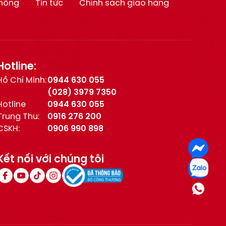
thống
Tin tức
Chính sách giao hàng
Hotline:
Hồ Chí Minh:
0944 630 055
(028) 3979 7350
Hotline
0944 630 055
Trung Thu:
0916 276 200
CSKH:
0906 990 898
Kết nối với chúng tôi