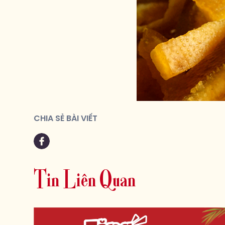
CHIA SẺ BÀI VIẾT
T
i
n
L
i
ê
n
Q
u
a
n