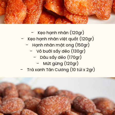
– Kẹo hạnh nhân (120gr)
– Kẹo hạnh nhân việt quất (120gr)
– Hạnh nhân mật ong (150gr)
– Vỏ bưởi sấy dẻo (130gr)
– Dâu sấy dẻo (170gr)
– Mứt gừng (120gr)
– Trà xanh Tân Cương (10 túi x 2gr)