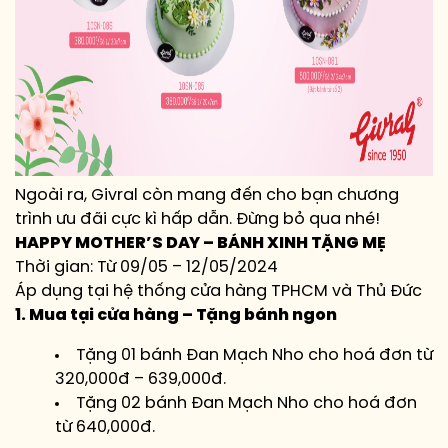
Ngoài ra, Givral còn mang đến cho bạn chương
trình ưu đãi cực kì hấp dẫn. Đừng bỏ qua nhé!
HAPPY MOTHER’S DAY – BÁNH XINH TẶNG MẸ
Thời gian: Từ 09/05 – 12/05/2024
Áp dụng tại hệ thống cửa hàng TPHCM và Thủ Đức
1. Mua tại cửa hàng – Tặng bánh ngon
Tặng 01 bánh Đan Mạch Nho cho hoá đơn từ
320,000đ – 639,000đ.
Tặng 02 bánh Đan Mạch Nho cho hoá đơn
từ 640,000đ.