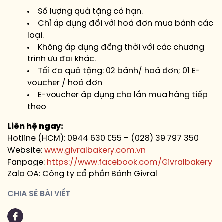
Số lượng quà tặng có hạn.
Chỉ áp dụng đối với hoá đơn mua bánh các
loại.
Không áp dụng đồng thời với các chương
trình ưu đãi khác.
Tối đa quà tặng: 02 bánh/ hoá đơn; 01 E-
voucher / hoá đơn
E-voucher áp dụng cho lần mua hàng tiếp
theo
Liên hệ ngay:
Hotline (HCM): 0944 630 055 – (028) 39 797 350
Website:
www.givralbakery.com.vn
Fanpage:
https://www.facebook.com/Givralbakery
Zalo OA: Công ty cổ phần Bánh Givral
CHIA SẺ BÀI VIẾT