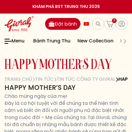
KHÁM PHÁ BST TRUNG THU 2026
0
Đặt bánh
Menu
Bánh Trung Thu
New Collection
Bán
H
A
P
P
Y
M
O
T
H
E
R
’
S
D
A
Y
TRANG CHỦ
TIN TỨC
TIN TỨC CÔNG TY GIVRAL
HAPP
HAPPY MOTHER’S DAY
Chào mừng ngày của mẹ!
Đây là cơ hội tuyệt vời để chúng ta thể hiện tình
cảm và biết ơn đối với người phụ nữ đặc biệt nhất
trong cuộc đời – Mẹ của chúng ta. Tại Givral, chúng
tôi đã chuẩn bị những mẫu bánh được thiết kế đặc
biệt, mong rằng mỗi chiếc bánh sẽ cùng bạn gửi đi