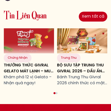
T
i
n
L
i
ê
n
Q
u
a
n
Xem tất cả
Chứng Nhận
Trung Thu
THƯỞNG THỨC GIVRAL
BỘ SƯU TẬP TRUNG THU
GELATO MÁT LẠNH – MUA
GIVRAL 2026 – DẤU ẤN
LÀ TẶNG!
Khám phá 12 vị Gelato –
CỦA NHỮNG MỐI TÂM
Bánh Trung Thu Givral
Nhận quà ngay!
GIAO
2026 chính thức có mặt
từ ngày 24/07/2026 tại
toàn hệ thống cửa hàng
Givral.