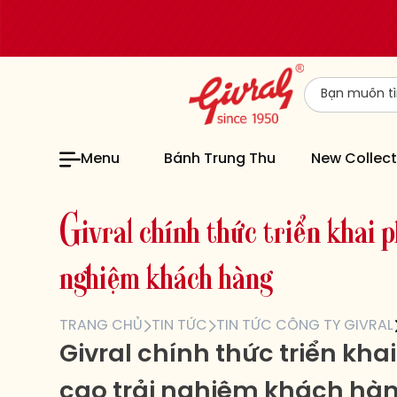
Menu
Bánh Trung Thu
New Collect
G
i
v
r
a
l
c
h
í
n
h
t
h
ứ
c
t
r
i
ể
n
k
h
a
i
p
n
g
h
i
ệ
m
k
h
á
c
h
h
à
n
g
TRANG CHỦ
TIN TỨC
TIN TỨC CÔNG TY GIVRAL
Givral chính thức triển 
cao trải nghiệm khách hà