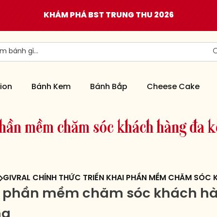
KHÁM PHÁ BST TRUNG THU 2026
ion
Bánh Kem
Bánh Bắp
Cheese Cake
h
ầ
n
m
ề
m
c
h
ă
m
s
ó
c
k
h
á
c
h
h
à
n
g
đ
a
k
GIVRAL CHÍNH THỨC TRIỂN KHAI PHẦN MỀM CHĂM SÓC
khai phần mềm chăm sóc khách 
ng