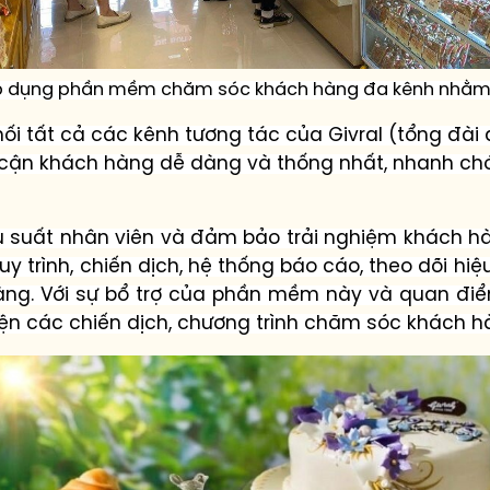
c áp dụng phần mềm
chăm sóc khách hàng đa kênh
nhằm 
 tất cả các kênh tương tác của Givral (tổng đài điệ
iếp cận khách hàng dễ dàng và thống nhất, nhanh c
u suất nhân viên và đảm bảo trải nghiệm khách h
uy trình, chiến dịch, hệ thống báo cáo, theo dõi hiệu
àng. Với sự bổ trợ của phần mềm
này
và quan điểm
iện các chiến dịch, chương trình chăm sóc khách 