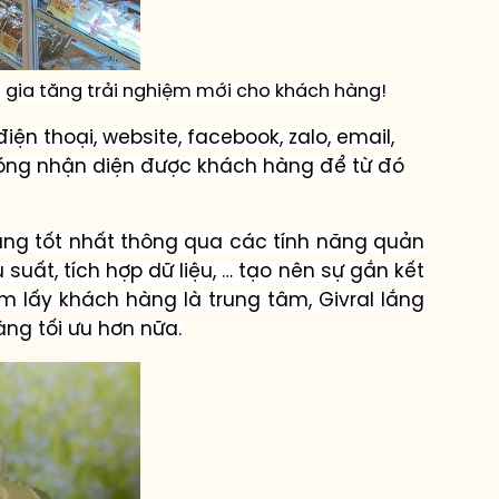
gia tăng trải nghiệm mới cho khách hàng!
n thoại, website, facebook, zalo, email,
hóng nhận diện được khách hàng để từ đó
àng tốt nhất thông qua các tính năng quản
 suất, tích hợp dữ liệu, … tạo nên sự gắn kết
 lấy khách hàng là trung tâm, Givral lắng
hàng
tối ưu hơn nữa.