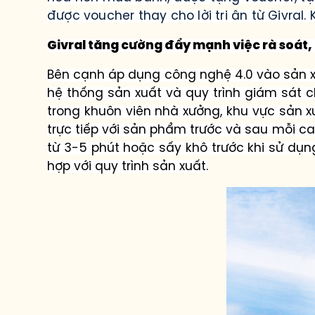
được voucher thay cho lời tri ân
từ
Givral.
Givral tăng cường đẩy mạnh việc rà soát, 
Bên cạnh áp dụng công nghệ 4.0 vào sản x
hệ thống sản xuất và quy trình giám sát 
trong khuôn viên nhà xưởng, khu vực sản x
trực tiếp với sản phẩm trước và sau mỗi ca
từ 3-5 phút hoặc sấy khô trước khi sử dụ
hợp với quy trình sản xuất.