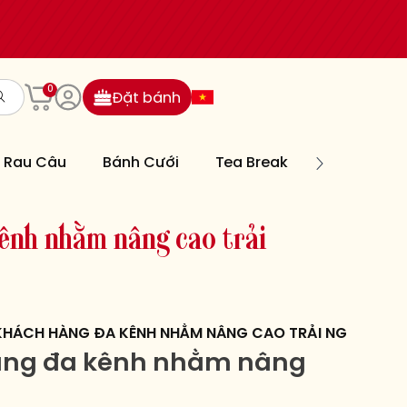
0
Đặt bánh
Rau Câu
Bánh Cưới
Tea Break
Bánh Nướn
ê
n
h
n
h
ằ
m
n
â
n
g
c
a
o
t
r
ả
i
 KHÁCH HÀNG ĐA KÊNH NHẰM NÂNG CAO TRẢI NGHIỆM K
hàng đa kênh nhằm nâng