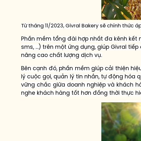
Từ tháng 11/2023, Givral Bakery sẽ chính thứ
Phần mềm tổng đài hợp nhất đa kênh kết nối
sms, …) trên một ứng dụng, giúp Givral t
nâng cao chất lượng dịch vụ.
Bên cạnh đó, phần mềm giúp cải thiện hiệ
lý cuộc gọi, quản lý tin nhắn, tự động hóa q
vững chắc giữa doanh nghiệp và khách h
nghe khách hàng tốt hơn đồng thời thực h