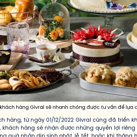
hách hàng Givral sẽ nhanh chóng được tư vấn để lựa 
h hàng, từ ngày 01/12/2022 Givral cũng đã triển k
, khách hàng sẽ nhận được những quyền lợi riêng 
ng quà nhân dịp sinh nhật, lễ tết, hoặc khi thăng