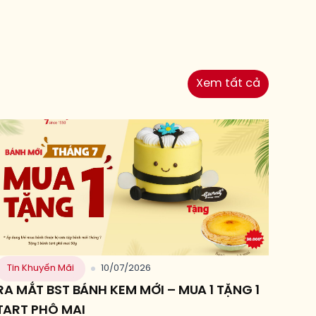
Xem tất cả
Tin Khuyến Mãi
10/07/2026
RA MẮT BST BÁNH KEM MỚI – MUA 1 TẶNG 1
TART PHÔ MAI