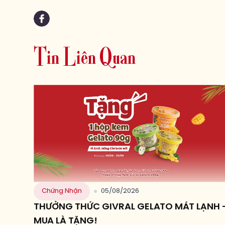
T
i
n
L
i
ê
n
Q
u
a
n
Chứng Nhận
05/08/2026
THƯỞNG THỨC GIVRAL GELATO MÁT LẠNH 
MUA LÀ TẶNG!