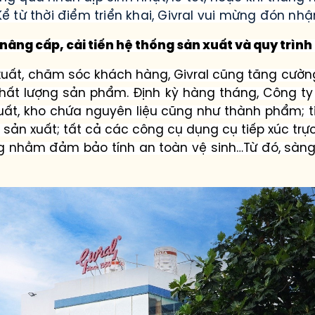
 Kể từ thời điểm triển khai, Givral vui mừng đón 
nâng cấp, cải tiến hệ thống sản xuất và quy trìn
uất, chăm sóc khách hàng, Givral cũng tăng cường 
chất lượng sản phẩm. Định kỳ hàng tháng, Công ty 
uất, kho chứa nguyên liệu cũng như thành phẩm; t
 sản xuất; tất cả các công cụ dụng cụ tiếp xúc trự
ng nhằm đảm bảo tính an toàn vệ sinh…Từ đó, sàng