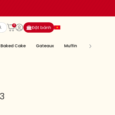
0
Đặt bánh
Baked Cake
Gateaux
Muffin
Cookies
3