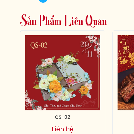
S
ả
n
P
h
ẩ
m
L
i
ê
n
Q
u
a
n
QS-02
Liên hệ