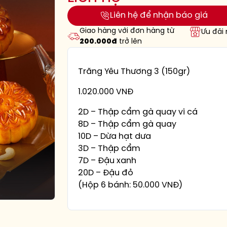
Liên hệ để nhận báo giá
Giao hàng với đơn hàng từ
Ưu đãi
200.000đ
trở lên
Trăng Yêu Thương 3 (150gr)
1.020.000 VNĐ
2D – Thập cẩm gà quay vi cá
8D – Thập cẩm gà quay
10D – Dừa hạt dưa
3D – Thập cẩm
7D – Đậu xanh
20D – Đậu đỏ
(Hộp 6 bánh: 50.000 VNĐ)