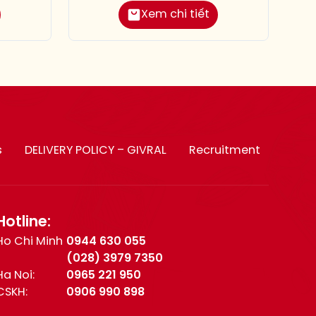
Xem chi tiết
s
DELIVERY POLICY – GIVRAL
Recruitment
Hotline:
Ho Chi Minh
0944 630 055
(028) 3979 7350
Ha Noi:
0965 221 950
CSKH:
0906 990 898