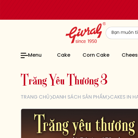
Menu
Cake
Corn Cake
Chees
T
r
ă
n
g
Y
ê
u
T
h
ư
ơ
n
g
3
TRANG CHỦ
DANH SÁCH SẢN PHẨM
CAKES IN H